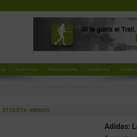
ial
Audiovisual
Medioambiente
Solidaridad
Colabor
ETIQUETA:
ANEMOS
Adidas: 