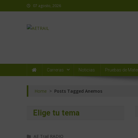
07 agosto, 2026
AETRAIL
Asociación Española de Trail Running
Carreras
Noticias
Pruebas de Mater
Home
>
Posts Tagged Anemos
Elige tu tema
AE Trail RADIO