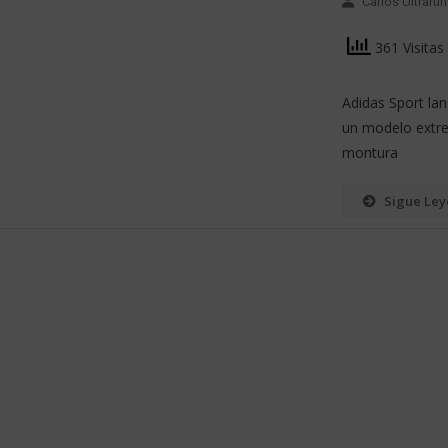
Carlos Ultrarun
361 Visitas
Adidas Sport la
un modelo extre
montura
Sigue Le