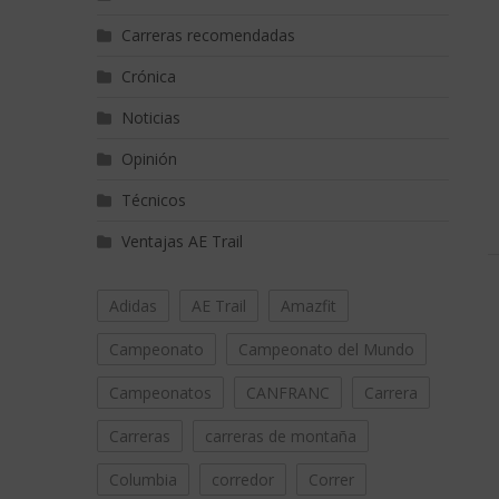
Carreras recomendadas
Crónica
Noticias
Opinión
Técnicos
Ventajas AE Trail
Adidas
AE Trail
Amazfit
Campeonato
Campeonato del Mundo
Campeonatos
CANFRANC
Carrera
Carreras
carreras de montaña
Columbia
corredor
Correr