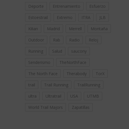
Deporte
Entrenamiento
Esfuerzo
Estoestrail
Extremo
ITRA
JLB
Kilian
Madrid
Merrell
Montaña
Outdoor
Rab
Radio
Reloj
Running
Salud
saucony
Senderismo
TheNorthFace
The North Face
Therabody
TorX
trail
Trail Running
TrailRunning
ultra
Ultratrail
USA
UTMB
World Trail Majors
Zapatillas