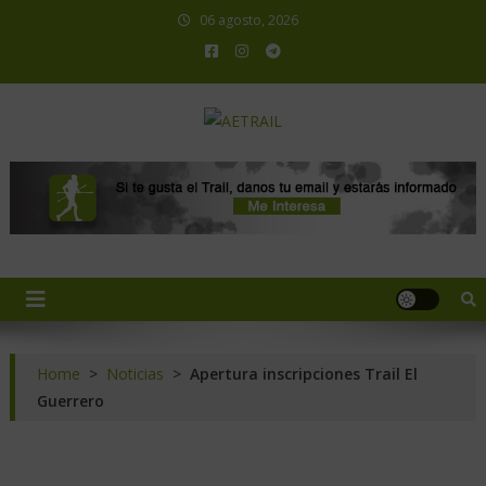
06 agosto, 2026
AETRAIL
Asociación Española de Trail Running
Home
>
Noticias
>
Apertura inscripciones Trail El
Guerrero