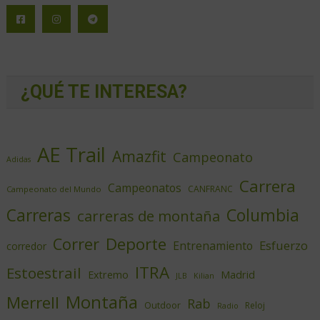
¿QUÉ TE INTERESA?
AE Trail
Amazfit
Campeonato
Adidas
Carrera
Campeonatos
CANFRANC
Campeonato del Mundo
Columbia
Carreras
carreras de montaña
Deporte
Correr
Esfuerzo
Entrenamiento
corredor
ITRA
Estoestrail
Extremo
Madrid
JLB
Kilian
Montaña
Merrell
Rab
Outdoor
Reloj
Radio