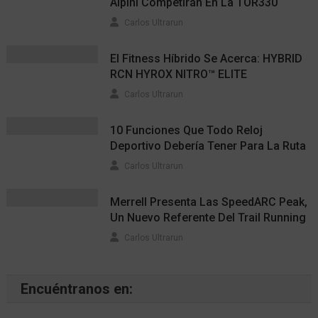
Alpini Competirán En La TOR330
Carlos Ultrarun
El Fitness Híbrido Se Acerca: HYBRID
RCN HYROX NITRO™ ELITE
Carlos Ultrarun
10 Funciones Que Todo Reloj
Deportivo Debería Tener Para La Ruta
Carlos Ultrarun
Merrell Presenta Las SpeedARC Peak,
Un Nuevo Referente Del Trail Running
Carlos Ultrarun
Encuéntranos en: