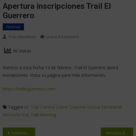
Apertura inscripciones Trail El
Guerrero
Noticias
Leave A Comment
Fran Fitnutrition
96 Visitas
Atentos a esta fecha 14 de febrero. Trail El Guerrero abrirá
inscripciones. Visita su página para más información.
https://trailelguerrero.com/
Tagged
AE Trail
Carrera
Correr
Deporte
Dorsal
Estoestrail
Montaña
trail
Trail Running
Material esencial para iniciarse en el Trail Runing
Medalla del COI a 5 corredoras