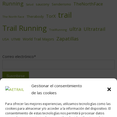
Running
TheNorthFace
saucony
Senderismo
Salud
trail
TorX
Therabody
The North Face
Trail Running
ultra
Ultratrail
TrailRunning
Zapatillas
World Trail Majors
USA
UTMB
Correo electrónico*
Gestionar el consentimiento
de las cookies
Para ofrecer las mejores experiencias, utilizamos tecnologías como las
cookies para almacenar y/o acceder a la información del dispositivo. El
consentimiento de estas tecnologías nos permitirá procesar datos