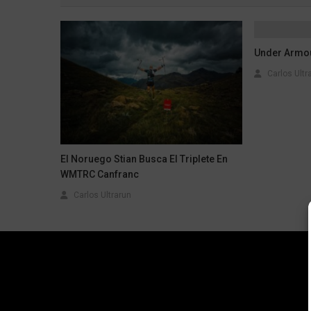
Under Armo
Carlos Ultr
El Noruego Stian Busca El Triplete En
WMTRC Canfranc
Carlos Ultrarun