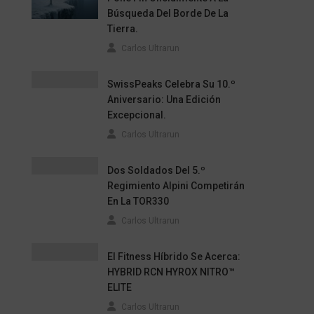
Búsqueda Del Borde De La
Tierra.
Carlos Ultrarun
SwissPeaks Celebra Su 10.º
Aniversario: Una Edición
Excepcional.
Carlos Ultrarun
Dos Soldados Del 5.º
Regimiento Alpini Competirán
En La TOR330
Carlos Ultrarun
El Fitness Híbrido Se Acerca:
HYBRID RCN HYROX NITRO™
ELITE
Carlos Ultrarun