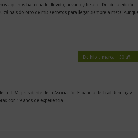
ños aquí nos ha tronado, llovido, nevado y helado. Desde la edición
quizá ha sido otro de mis secretos para llegar siempre a meta. Aunqu
De hilo a marca: 130 años de FALKE
de la ITRA, presidente de la Asociación Española de Trail Running y
eras con 19 años de experiencia.