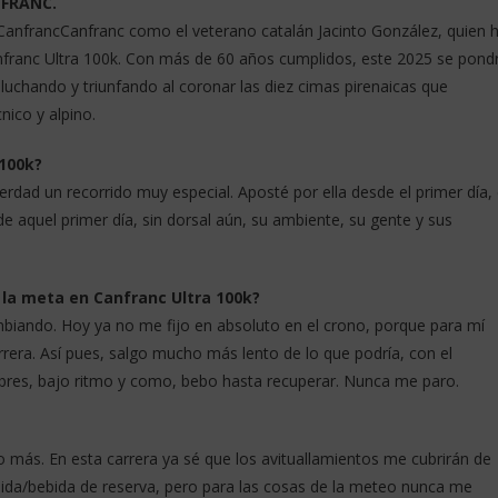
NFRANC.
CanfrancCanfranc como el veterano catalán Jacinto González, quien 
nfranc Ultra 100k. Con más de 60 años cumplidos, este 2025 se pond
 luchando y triunfando al coronar las diez cimas pirenaicas que
nico y alpino.
100k?
erdad un recorrido muy especial. Aposté por ella desde el primer día,
de aquel primer día, sin dorsal aún, su ambiente, su gente y sus
 la meta en Canfranc Ultra 100k?
biando. Hoy ya no me fijo en absoluto en el crono, porque para mí
arrera. Así pues, salgo mucho más lento de lo que podría, con el
mbres, bajo ritmo y como, bebo hasta recuperar. Nunca me paro.
 más. En esta carrera ya sé que los avituallamientos me cubrirán de
ida/bebida de reserva, pero para las cosas de la meteo nunca me