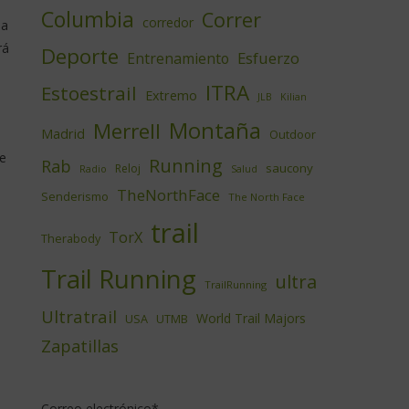
Columbia
Correr
corredor
ha
rá
Deporte
Esfuerzo
Entrenamiento
ITRA
Estoestrail
Extremo
JLB
Kilian
Montaña
Merrell
Madrid
Outdoor
 e
Running
Rab
saucony
Reloj
Radio
Salud
TheNorthFace
Senderismo
The North Face
trail
TorX
Therabody
Trail Running
ultra
TrailRunning
Ultratrail
World Trail Majors
USA
UTMB
Zapatillas
Correo electrónico*