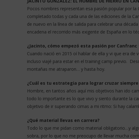
JACINTO GONZÁLEZ: EL HOMBRE DE HIERRO EN CA
Pocos nombres representan esa pasión popular por la 
completado todas y cada una de las ediciones de la Ca
de nuevo en la línea de salida para celebrar una década
encadena el recorrido más exigente de España en lo téc
¿Jacinto, cómo empezó esta pasión por Canfranc 
Cuando nació en 2015 oí hablar de ella y vi que era de v
incluso viajé para estar en el training camp previo. Des
montañas me atraparon… y hasta hoy.
¿Cuál es tu estrategia para lograr cruzar siempre
Hombre, en tantos años aquí mis objetivos han ido cam
todo lo importante es lo que vivo y siento durante la c
objetivo de ir superando cimas a mi ritmo: Si hay cala
¿Qué material llevas en carrera?
Todo lo que me pidan como material obligatorio…y algo
sobra, por lo que no me preocupo de llevar mucha com