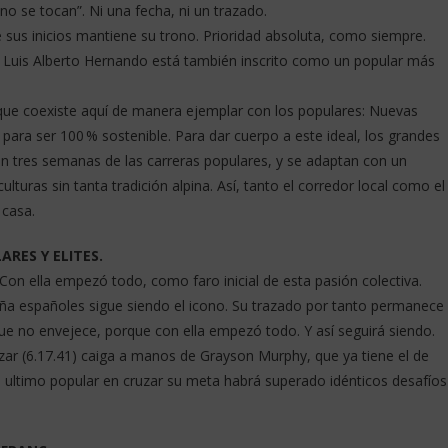
o se tocan”. Ni una fecha, ni un trazado.
sus inicios mantiene su trono. Prioridad absoluta, como siempre.
 Luis Alberto Hernando está también inscrito como un popular más
que coexiste aquí de manera ejemplar con los populares: Nuevas
para ser 100 % sostenible. Para dar cuerpo a este ideal, los grandes
aran tres semanas de las carreras populares, y se adaptan con un
uras sin tanta tradición alpina. Así, tanto el corredor local como el
 casa.
RES Y ELITES.
on ella empezó todo, como faro inicial de esta pasión colectiva.
ña españoles sigue siendo el icono. Su trazado por tanto permanece
que no envejece, porque con ella empezó todo. Y así seguirá siendo.
ar (6.17.41) caiga a manos de Grayson Murphy, que ya tiene el de
l ultimo popular en cruzar su meta habrá superado idénticos desafíos