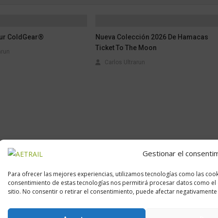
ur ColdGear®
Nueva Colección 2026 De Hamacas
Ticket To The Moon
arun
Carlos Ultrarun
Gestionar el consenti
Para ofrecer las mejores experiencias, utilizamos tecnologías como las cook
consentimiento de estas tecnologías nos permitirá procesar datos como el 
Calle Daoiz, 12, Madrid
sitio. No consentir o retirar el consentimiento, puede afectar negativamente a