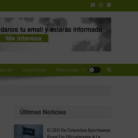
adores
Hazte Socio
Más cosas
Últimas Noticias
El CEO De Columbia Sportswear
Pone Fin Oficialmente A La