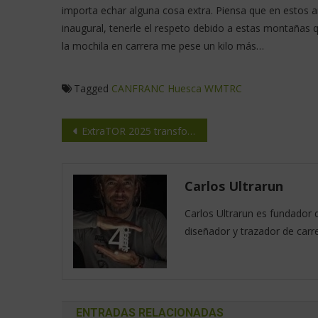
importa echar alguna cosa extra. Piensa que en estos a
inaugural, tenerle el respeto debido a estas montañas 
la mochila en carrera me pese un kilo más…
Tagged
CANFRANC
Huesca
WMTRC
ExtraTOR 2025 transforma el TORX®️ with Kailas en una fiesta itinerante
Carlos Ultrarun
Carlos Ultrarun es fundador 
diseñador y trazador de carr
ENTRADAS RELACIONADAS