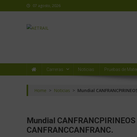
07 agosto, 2026
AETRAIL
Asociación Española de Trail Running
Carreras
Noticias
Pruebas de Mater
Home
>
Noticias
>
Mundial CANFRANCPIRINEOS
Mundial CANFRANCPIRINEOS 2
CANFRANCCANFRANC.