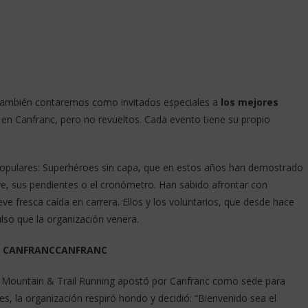
c también contaremos como invitados especiales a
los mejores
 en Canfranc, pero no revueltos. Cada evento tiene su propio
populares: Superhéroes sin capa, que en estos años han demostrado
ve, sus pendientes o el cronómetro. Han sabido afrontar con
e fresca caída en carrera. Ellos y los voluntarios, que desde hace
ulso que la organización venera.
 A CANFRANCCANFRANC
e Mountain & Trail Running apostó por Canfranc como sede para
, la organización respiró hondo y decidió: “Bienvenido sea el