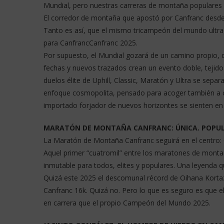
Mundial, pero nuestras carreras de montaña populares n
El corredor de montaña que apostó por Canfranc desde 
Tanto es así, que el mismo tricampeón del mundo ultra
para CanfrancCanfranc 2025.
Por supuesto, el Mundial gozará de un camino propio, 
fechas y nuevos trazados crean un evento doble, tejido 
duelos élite de Uphill, Classic, Maratón y Ultra se sep
enfoque cosmopolita, pensado para acoger también a cult
importado forjador de nuevos horizontes se sienten en
MARATÓN DE MONTAÑA CANFRANC: ÚNICA. POPULA
La Maratón de Montaña Canfranc seguirá en el centro: C
Aquel primer “cuatromil” entre los maratones de monta
inmutable para todos, elites y populares. Una leyenda 
Quizá este 2025 el descomunal récord de Oihana Kortaz
Canfranc 16k. Quizá no. Pero lo que es seguro es que e
en carrera que el propio Campeón del Mundo 2025.