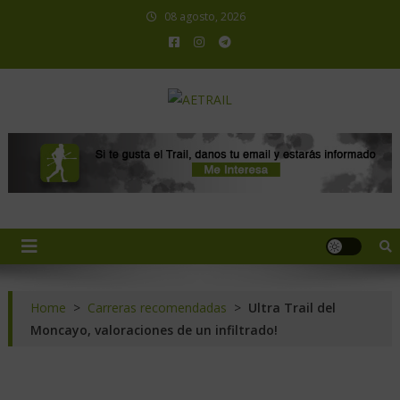
08 agosto, 2026
AETRAIL
Asociación Española de Trail Running
Home
>
Carreras recomendadas
>
Ultra Trail del
Moncayo, valoraciones de un infiltrado!