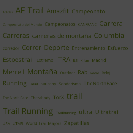
AE Trail
Amazfit
Campeonato
Adidas
Carrera
Campeonatos
CANFRANC
Campeonato del Mundo
Columbia
Carreras
carreras de montaña
Deporte
Correr
Esfuerzo
Entrenamiento
corredor
ITRA
Estoestrail
Extremo
Madrid
JLB
Kilian
Montaña
Merrell
Rab
Outdoor
Reloj
Radio
Running
TheNorthFace
saucony
Senderismo
Salud
trail
TorX
Therabody
The North Face
Trail Running
ultra
Ultratrail
TrailRunning
Zapatillas
World Trail Majors
USA
UTMB