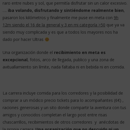
raro entre nubes y sol, que permitía disfrutar sin un calor excesivo.
….
iba volando, disfrutando y sintiéndome realmente bien
,
pasaron los kilómetros y finalmente me puse en meta con
9h
12m siendo el 16 de la general y 3 en mi categoría >50
que ya va
siendo muy complicada y es que a todos los mayores nos ha
dado por hacer Ultras
Una organización donde el
recibimiento en meta es
excepcional
, fotos, arco de llegada, publico y una zona de
avituallamiento sin límite, nada faltaba ni en bebida ni en comida.
La carrera incluye comida para los corredores y la posibilidad de
comprar a un módico precio tickets para lo acompañantes (6€) ,
raciones generosas y un sito donde compartir la aventura con tus
amigos y conocidos completan el largo post entre risas
chascarrillos, recibimientos de otros corredores y anécdotas de
la propia carrera.
Una organización que no descuido ni un