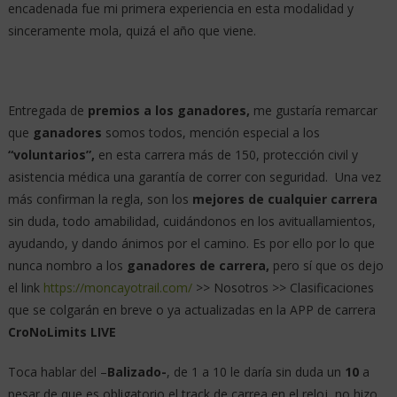
encadenada fue mi primera experiencia en esta modalidad y
sinceramente mola, quizá el año que viene.
Entregada de
premios a los ganadores,
me gustaría remarcar
que
ganadores
somos todos, mención especial a los
“voluntarios”,
en esta carrera más de 150, protección civil y
asistencia médica una garantía de correr con seguridad. Una vez
más confirman la regla, son los
mejores de cualquier carrera
sin duda, todo amabilidad, cuidándonos en los avituallamientos,
ayudando, y dando ánimos por el camino. Es por ello por lo que
nunca nombro a los
ganadores de carrera,
pero sí que os dejo
el link
https://moncayotrail.com/
>> Nosotros >> Clasificaciones
que se colgarán en breve o ya actualizadas en la APP de carrera
CroNoLimits LIVE
Toca hablar del –
Balizado-
, de 1 a 10 le daría sin duda un
10
a
pesar de que es obligatorio el track de carrea en el reloj, no hizo