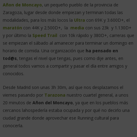
Añon de Moncayo
, un pequeño pueblo de la provincia de
Zaragoza, lugar desde donde empiezan y terminan todas las
modalidades, para los más locos la
Ultra
con 69K y 3.600D+, el
maratón
con 44K y 2.500D+, la
media
con sus 23k y 1.130D+
y por último la
Speed Trail
con 10k rápido y 380D+, carreras que
se empiezan el sábado al amanecer para terminar un domingo en
horario de comida. Una organización que
ha pensado en
tod@s
, tengas el nivel que tengas, pues como dije antes, en
general todos vamos a compartir y pasar el día entre amigos y
conocidos.
Desde Madrid son unas 3h 30m, así que nos desplazamos el
viernes pasando por
Tarazona
nuestro cuartel general, a unos
20 minutos de
Añon del Moncayo
, ya que en los pueblos más
cercanos lahospedería estaba ocupada y por qué no decirlo una
ciudad grande donde aprovechar ese Running cultural para
conocerla.