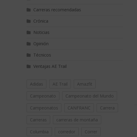
Carreras recomendadas
Crónica
Noticias
Opinión
Técnicos
Ventajas AE Trail
Adidas
AE Trail
Amazfit
Campeonato
Campeonato del Mundo
Campeonatos
CANFRANC
Carrera
Carreras
carreras de montaña
Columbia
corredor
Correr