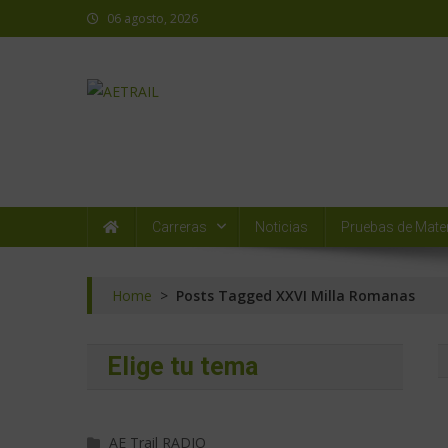
06 agosto, 2026
AETRAIL
Asociación Española de Trail Running
Carreras
Noticias
Pruebas de Mater
Home
>
Posts Tagged XXVI Milla Romanas
Elige tu tema
AE Trail RADIO