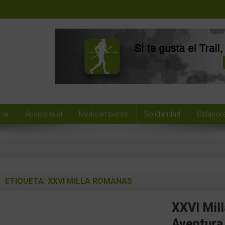
ial
Audiovisual
Medioambiente
Solidaridad
Colabor
ETIQUETA:
XXVI MILLA ROMANAS
XXVI Mil
Aventura 