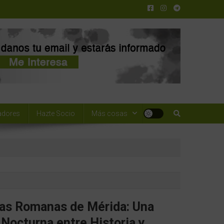
adores
Hazte Socio
Más cosas
las Romanas de Mérida: Una
Nocturna entre Historia y