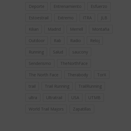
Deporte
Entrenamiento
Esfuerzo
Estoestrail
Extremo
ITRA
JLB
Kilian
Madrid
Merrell
Montaña
Outdoor
Rab
Radio
Reloj
Running
Salud
saucony
Senderismo
TheNorthFace
The North Face
Therabody
TorX
trail
Trail Running
TrailRunning
ultra
Ultratrail
USA
UTMB
World Trail Majors
Zapatillas