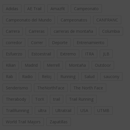
Adidas
AE Trail
Amazfit
Campeonato
Campeonato del Mundo
Campeonatos
CANFRANC
Carrera
Carreras
carreras de montaña
Columbia
corredor
Correr
Deporte
Entrenamiento
Esfuerzo
Estoestrail
Extremo
ITRA
JLB
Kilian
Madrid
Merrell
Montaña
Outdoor
Rab
Radio
Reloj
Running
Salud
saucony
Senderismo
TheNorthFace
The North Face
Therabody
TorX
trail
Trail Running
TrailRunning
ultra
Ultratrail
USA
UTMB
World Trail Majors
Zapatillas