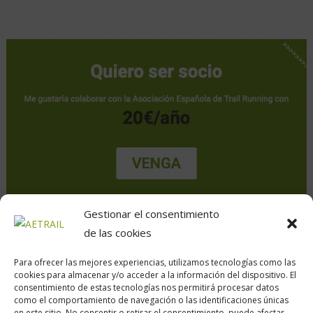
Gestionar el consentimiento
de las cookies
Para ofrecer las mejores experiencias, utilizamos tecnologías como las
cookies para almacenar y/o acceder a la información del dispositivo. El
consentimiento de estas tecnologías nos permitirá procesar datos
como el comportamiento de navegación o las identificaciones únicas
en este sitio. No consentir o retirar el consentimiento, puede afectar