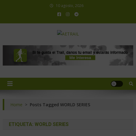
10 agosto, 2026
AETRAIL
Asociación Española de Trail Running
Home
>
Posts Tagged WORLD SERIES
ETIQUETA:
WORLD SERIES