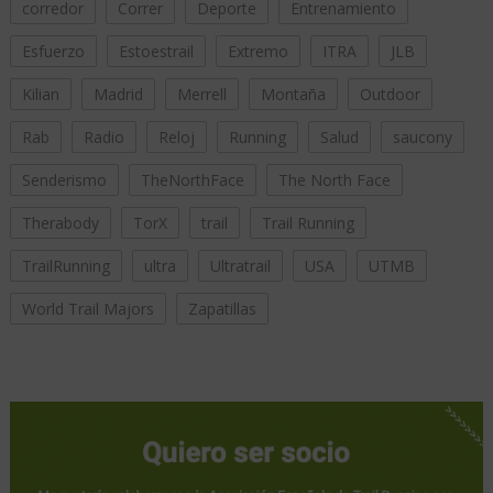
corredor
Correr
Deporte
Entrenamiento
Esfuerzo
Estoestrail
Extremo
ITRA
JLB
Kilian
Madrid
Merrell
Montaña
Outdoor
Rab
Radio
Reloj
Running
Salud
saucony
Senderismo
TheNorthFace
The North Face
Therabody
TorX
trail
Trail Running
TrailRunning
ultra
Ultratrail
USA
UTMB
World Trail Majors
Zapatillas