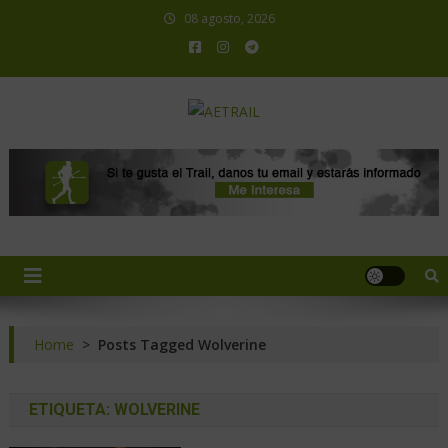
08 agosto, 2026
AETRAIL
Asociación Española de Trail Running
Home
>
Posts Tagged Wolverine
ETIQUETA:
WOLVERINE