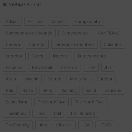
Ventajas AE Trail
Adidas
AE Trail
Amazfit
Campeonato
Campeonato del Mundo
Campeonatos
CANFRANC
Carrera
Carreras
carreras de montaña
Columbia
corredor
Correr
Deporte
Entrenamiento
Esfuerzo
Estoestrail
Extremo
ITRA
JLB
Kilian
Madrid
Merrell
Montaña
Outdoor
Rab
Radio
Reloj
Running
Salud
saucony
Senderismo
TheNorthFace
The North Face
Therabody
TorX
trail
Trail Running
TrailRunning
ultra
Ultratrail
USA
UTMB