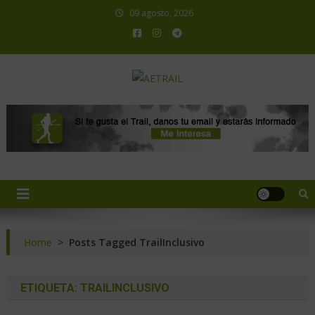
09 agosto, 2026
AETRAIL
Asociación Española de Trail Running
Home
>
Posts Tagged TrailInclusivo
ETIQUETA:
TRAILINCLUSIVO