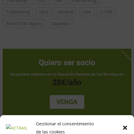
Therabody
TorX
trail
Trail Running
TrailRunning
ultra
Ultratrail
USA
UTMB
World Trail Majors
Zapatillas
Gestionar el consentimiento
de las cookies