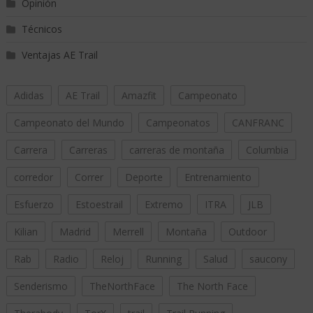
Opinión
Técnicos
Ventajas AE Trail
Adidas
AE Trail
Amazfit
Campeonato
Campeonato del Mundo
Campeonatos
CANFRANC
Carrera
Carreras
carreras de montaña
Columbia
corredor
Correr
Deporte
Entrenamiento
Esfuerzo
Estoestrail
Extremo
ITRA
JLB
Kilian
Madrid
Merrell
Montaña
Outdoor
Rab
Radio
Reloj
Running
Salud
saucony
Senderismo
TheNorthFace
The North Face