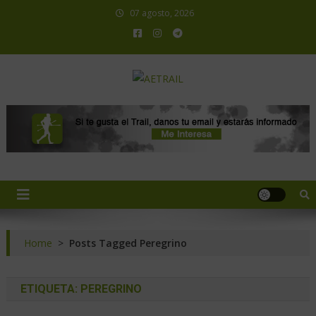
07 agosto, 2026
AETRAIL
Asociación Española de Trail Running
Home
>
Posts Tagged Peregrino
ETIQUETA:
PEREGRINO