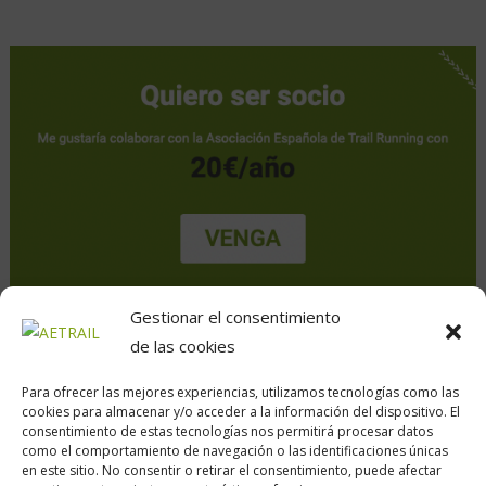
Gestionar el consentimiento
de las cookies
Para ofrecer las mejores experiencias, utilizamos tecnologías como las
cookies para almacenar y/o acceder a la información del dispositivo. El
consentimiento de estas tecnologías nos permitirá procesar datos
como el comportamiento de navegación o las identificaciones únicas
en este sitio. No consentir o retirar el consentimiento, puede afectar
Calle Daoiz, 12, Madrid