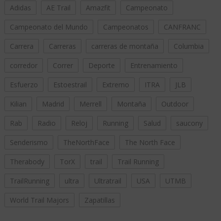
Adidas
AE Trail
Amazfit
Campeonato
Campeonato del Mundo
Campeonatos
CANFRANC
Carrera
Carreras
carreras de montaña
Columbia
corredor
Correr
Deporte
Entrenamiento
Esfuerzo
Estoestrail
Extremo
ITRA
JLB
Kilian
Madrid
Merrell
Montaña
Outdoor
Rab
Radio
Reloj
Running
Salud
saucony
Senderismo
TheNorthFace
The North Face
Therabody
TorX
trail
Trail Running
TrailRunning
ultra
Ultratrail
USA
UTMB
World Trail Majors
Zapatillas