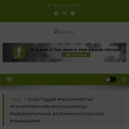
08 agosto, 2026
AETRAIL
Asociación Española de Trail Running
Home
>
Posts Tagged #PasiónPorElTrail
#CorrerPorMontaña #CrestasInfinitas
#SubidasInhumanas #SufrimientoCompartido
#HastaLaMeta