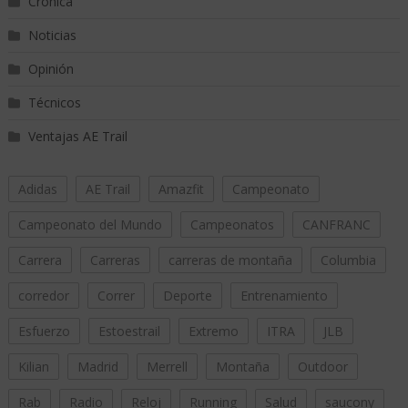
Crónica
Noticias
Opinión
Técnicos
Ventajas AE Trail
Adidas
AE Trail
Amazfit
Campeonato
Campeonato del Mundo
Campeonatos
CANFRANC
Carrera
Carreras
carreras de montaña
Columbia
corredor
Correr
Deporte
Entrenamiento
Esfuerzo
Estoestrail
Extremo
ITRA
JLB
Kilian
Madrid
Merrell
Montaña
Outdoor
Rab
Radio
Reloj
Running
Salud
saucony