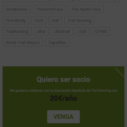
Senderismo
TheNorthFace
The North Face
Therabody
TorX
trail
Trail Running
TrailRunning
ultra
Ultratrail
USA
UTMB
World Trail Majors
Zapatillas