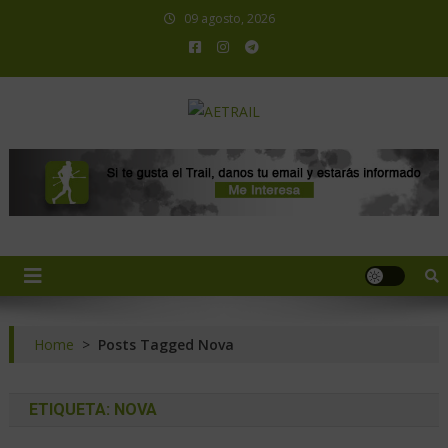
09 agosto, 2026
AETRAIL
Asociación Española de Trail Running
Home
>
Posts Tagged Nova
ETIQUETA:
NOVA