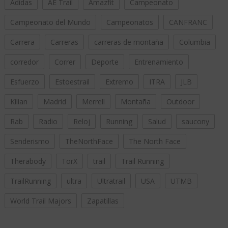
Adidas
AE Trail
Amazfit
Campeonato
Campeonato del Mundo
Campeonatos
CANFRANC
Carrera
Carreras
carreras de montaña
Columbia
corredor
Correr
Deporte
Entrenamiento
Esfuerzo
Estoestrail
Extremo
ITRA
JLB
Kilian
Madrid
Merrell
Montaña
Outdoor
Rab
Radio
Reloj
Running
Salud
saucony
Senderismo
TheNorthFace
The North Face
Therabody
TorX
trail
Trail Running
TrailRunning
ultra
Ultratrail
USA
UTMB
World Trail Majors
Zapatillas