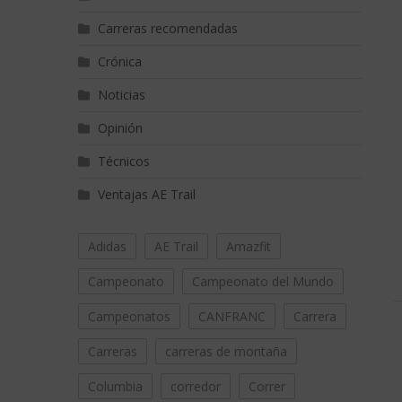
Carreras recomendadas
Crónica
Noticias
Opinión
Técnicos
Ventajas AE Trail
Adidas
AE Trail
Amazfit
Campeonato
Campeonato del Mundo
Campeonatos
CANFRANC
Carrera
Carreras
carreras de montaña
Columbia
corredor
Correr