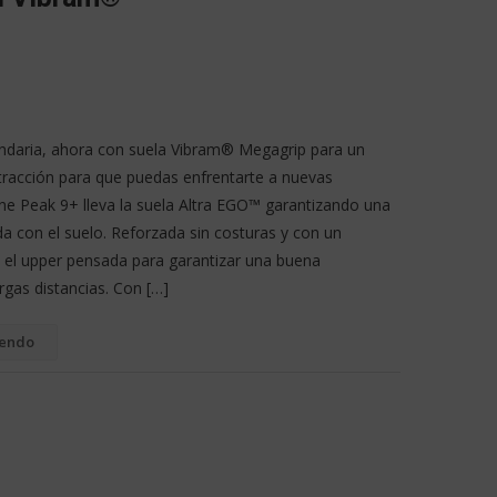
gendaria, ahora con suela Vibram® Megagrip para un
tracción para que puedas enfrentarte a nuevas
ne Peak 9+ lleva la suela Altra EGO™ garantizando una
 con el suelo. Reforzada sin costuras y con un
n el upper pensada para garantizar una buena
argas distancias. Con […]
yendo