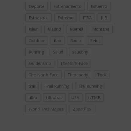
Deporte
Entrenamiento
Esfuerzo
Estoestrail
Extremo
ITRA
JLB
Kilian
Madrid
Merrell
Montaña
Outdoor
Rab
Radio
Reloj
Running
Salud
saucony
Senderismo
TheNorthFace
The North Face
Therabody
TorX
trail
Trail Running
TrailRunning
ultra
Ultratrail
USA
UTMB
World Trail Majors
Zapatillas