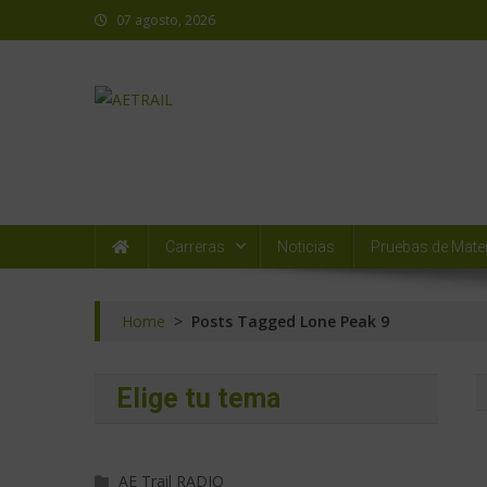
07 agosto, 2026
AETRAIL
Asociación Española de Trail Running
Carreras
Noticias
Pruebas de Mater
Home
>
Posts Tagged Lone Peak 9
Elige tu tema
AE Trail RADIO