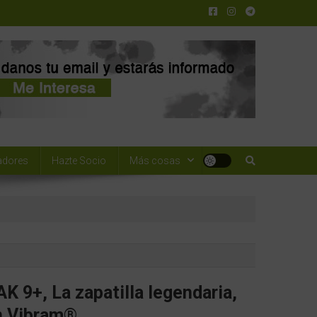
adores
Hazte Socio
Más cosas
 9+, La zapatilla legendaria,
n Vibram®