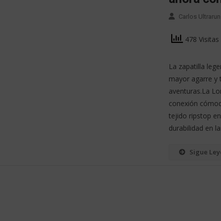
Carlos Ultrarun
478 Visitas
La zapatilla le
mayor agarre y 
aventuras.La Lo
conexión cómoda
tejido ripstop e
durabilidad en l
Sigue Le