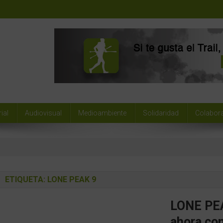
ial
Audiovisual
Medioambiente
Solidaridad
Colabor
ETIQUETA:
LONE PEAK 9
LONE PEAK
ahora co