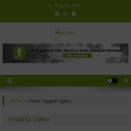
06 agosto, 2026
AETRAIL
Asociación Española de Trail Running
Home
>
Posts Tagged Ligero
ETIQUETA:
LIGERO