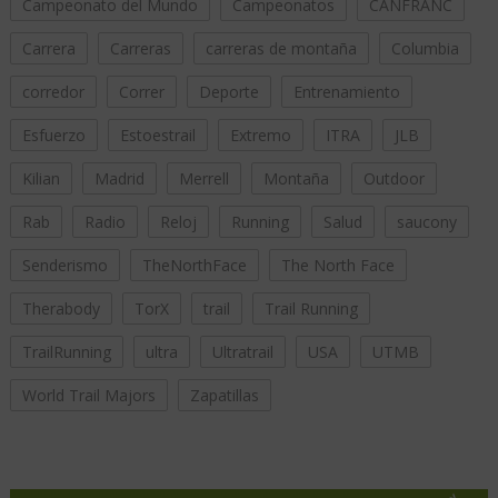
Campeonato del Mundo
Campeonatos
CANFRANC
Carrera
Carreras
carreras de montaña
Columbia
corredor
Correr
Deporte
Entrenamiento
Esfuerzo
Estoestrail
Extremo
ITRA
JLB
Kilian
Madrid
Merrell
Montaña
Outdoor
Rab
Radio
Reloj
Running
Salud
saucony
Senderismo
TheNorthFace
The North Face
Therabody
TorX
trail
Trail Running
TrailRunning
ultra
Ultratrail
USA
UTMB
World Trail Majors
Zapatillas