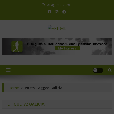
07 agosto, 2026
AETRAIL
Asociación Española de Trail Running
Home
>
Posts Tagged Galicia
ETIQUETA:
GALICIA