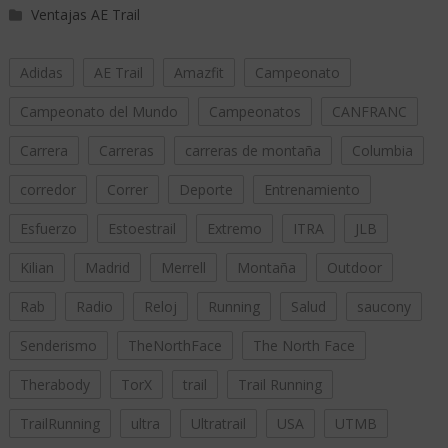
Ventajas AE Trail
Adidas
AE Trail
Amazfit
Campeonato
Campeonato del Mundo
Campeonatos
CANFRANC
Carrera
Carreras
carreras de montaña
Columbia
corredor
Correr
Deporte
Entrenamiento
Esfuerzo
Estoestrail
Extremo
ITRA
JLB
Kilian
Madrid
Merrell
Montaña
Outdoor
Rab
Radio
Reloj
Running
Salud
saucony
Senderismo
TheNorthFace
The North Face
Therabody
TorX
trail
Trail Running
TrailRunning
ultra
Ultratrail
USA
UTMB