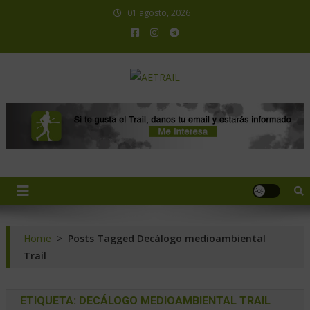
01 agosto, 2026
AETRAIL
Asociación Española de Trail Running
Home
>
Posts Tagged Decálogo medioambiental
Trail
ETIQUETA:
DECÁLOGO MEDIOAMBIENTAL TRAIL