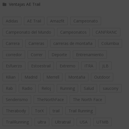
Ventajas AE Trail
Adidas
AE Trail
Amazfit
Campeonato
Campeonato del Mundo
Campeonatos
CANFRANC
Carrera
Carreras
carreras de montaña
Columbia
corredor
Correr
Deporte
Entrenamiento
Esfuerzo
Estoestrail
Extremo
ITRA
JLB
Kilian
Madrid
Merrell
Montaña
Outdoor
Rab
Radio
Reloj
Running
Salud
saucony
Senderismo
TheNorthFace
The North Face
Therabody
TorX
trail
Trail Running
TrailRunning
ultra
Ultratrail
USA
UTMB