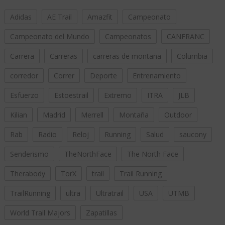
Adidas
AE Trail
Amazfit
Campeonato
Campeonato del Mundo
Campeonatos
CANFRANC
Carrera
Carreras
carreras de montaña
Columbia
corredor
Correr
Deporte
Entrenamiento
Esfuerzo
Estoestrail
Extremo
ITRA
JLB
Kilian
Madrid
Merrell
Montaña
Outdoor
Rab
Radio
Reloj
Running
Salud
saucony
Senderismo
TheNorthFace
The North Face
Therabody
TorX
trail
Trail Running
TrailRunning
ultra
Ultratrail
USA
UTMB
World Trail Majors
Zapatillas