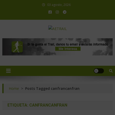
03 agosto, 2026
AETRAIL
Asociación Española de Trail Running
Home
>
Posts Tagged canfrancanfran
ETIQUETA:
CANFRANCANFRAN