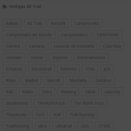
Ventajas AE Trail
Adidas
AE Trail
Amazfit
Campeonato
Campeonato del Mundo
Campeonatos
CANFRANC
Carrera
Carreras
carreras de montaña
Columbia
corredor
Correr
Deporte
Entrenamiento
Esfuerzo
Estoestrail
Extremo
ITRA
JLB
Kilian
Madrid
Merrell
Montaña
Outdoor
Rab
Radio
Reloj
Running
Salud
saucony
Senderismo
TheNorthFace
The North Face
Therabody
TorX
trail
Trail Running
TrailRunning
ultra
Ultratrail
USA
UTMB