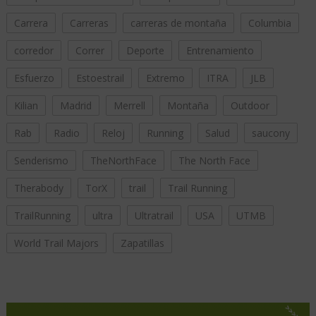
Carrera
Carreras
carreras de montaña
Columbia
corredor
Correr
Deporte
Entrenamiento
Esfuerzo
Estoestrail
Extremo
ITRA
JLB
Kilian
Madrid
Merrell
Montaña
Outdoor
Rab
Radio
Reloj
Running
Salud
saucony
Senderismo
TheNorthFace
The North Face
Therabody
TorX
trail
Trail Running
TrailRunning
ultra
Ultratrail
USA
UTMB
World Trail Majors
Zapatillas