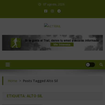
07 agosto, 2026
AETRAIL
Asociación Española de Trail Running
Home
>
Posts Tagged Alto Sil
ETIQUETA:
ALTO SIL