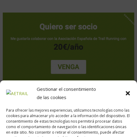
Gestionar el consentimiento
de las cookies
Para ofrecer las mejores experiencias, utilizamos tecnologías como las
cookies para almacenar y/o acceder a la información del dispositivo. El
consentimiento de estas tecnologías nos permitirá procesar datos
como el comportamiento de navegación o las identificaciones únicas
en este sitio. No consentir o retirar el consentimiento, puede afectar
Calle Daoiz, 12, Madrid