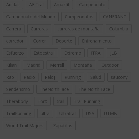
Adidas
AE Trail
Amazfit
Campeonato
Campeonato del Mundo
Campeonatos
CANFRANC
Carrera
Carreras
carreras de montaña
Columbia
corredor
Correr
Deporte
Entrenamiento
Esfuerzo
Estoestrail
Extremo
ITRA
JLB
Kilian
Madrid
Merrell
Montaña
Outdoor
Rab
Radio
Reloj
Running
Salud
saucony
Senderismo
TheNorthFace
The North Face
Therabody
TorX
trail
Trail Running
TrailRunning
ultra
Ultratrail
USA
UTMB
World Trail Majors
Zapatillas