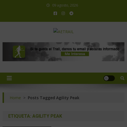
09 agosto, 2026
AETRAIL
Asociación Española de Trail Running
Home
>
Posts Tagged Agility Peak
ETIQUETA:
AGILITY PEAK