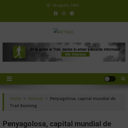
06 agosto, 2026
AETRAIL
Asociación Española de Trail Running
Home
>
Noticias
>
Penyagolosa, capital mundial de
Trail Running
Penyagolosa, capital mundial de