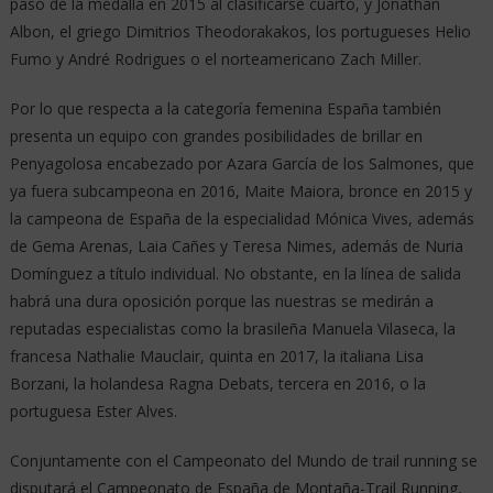
paso de la medalla en 2015 al clasificarse cuarto, y Jonathan
Albon, el griego Dimitrios Theodorakakos, los portugueses Helio
Fumo y André Rodrigues o el norteamericano Zach Miller.
Por lo que respecta a la categoría femenina España también
presenta un equipo con grandes posibilidades de brillar en
Penyagolosa encabezado por Azara García de los Salmones, que
ya fuera subcampeona en 2016, Maite Maiora, bronce en 2015 y
la campeona de España de la especialidad Mónica Vives, además
de Gema Arenas, Laia Cañes y Teresa Nimes, además de Nuria
Domínguez a título individual. No obstante, en la línea de salida
habrá una dura oposición porque las nuestras se medirán a
reputadas especialistas como la brasileña Manuela Vilaseca, la
francesa Nathalie Mauclair, quinta en 2017, la italiana Lisa
Borzani, la holandesa Ragna Debats, tercera en 2016, o la
portuguesa Ester Alves.
Conjuntamente con el Campeonato del Mundo de trail running se
disputará el Campeonato de España de Montaña-Trail Running,