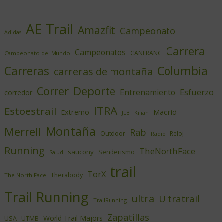
AE Trail
Amazfit
Campeonato
Adidas
Carrera
Campeonatos
CANFRANC
Campeonato del Mundo
Columbia
Carreras
carreras de montaña
Deporte
Correr
Esfuerzo
Entrenamiento
corredor
ITRA
Estoestrail
Extremo
Madrid
JLB
Kilian
Montaña
Merrell
Rab
Outdoor
Reloj
Radio
Running
TheNorthFace
saucony
Senderismo
Salud
trail
TorX
Therabody
The North Face
Trail Running
ultra
Ultratrail
TrailRunning
Zapatillas
World Trail Majors
USA
UTMB