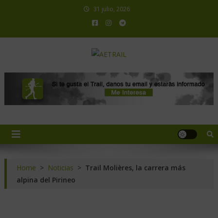
31 julio, 2026
AETRAIL
Asociación Española de Trail Running
Home
>
Noticias
>
Trail Molières, la carrera más
alpina del Pirineo