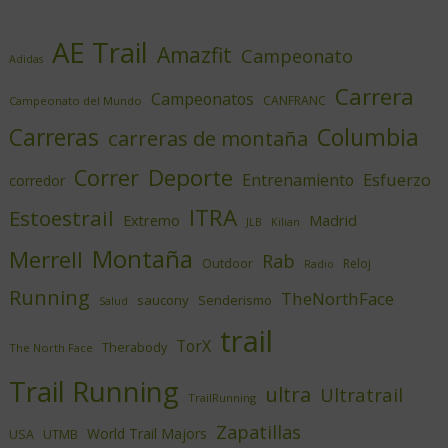
AE Trail
Amazfit
Campeonato
Adidas
Carrera
Campeonatos
CANFRANC
Campeonato del Mundo
Columbia
Carreras
carreras de montaña
Deporte
Correr
Esfuerzo
Entrenamiento
corredor
ITRA
Estoestrail
Extremo
Madrid
JLB
Kilian
Montaña
Merrell
Rab
Outdoor
Reloj
Radio
Running
TheNorthFace
saucony
Senderismo
Salud
trail
TorX
Therabody
The North Face
Trail Running
ultra
Ultratrail
TrailRunning
Zapatillas
World Trail Majors
USA
UTMB