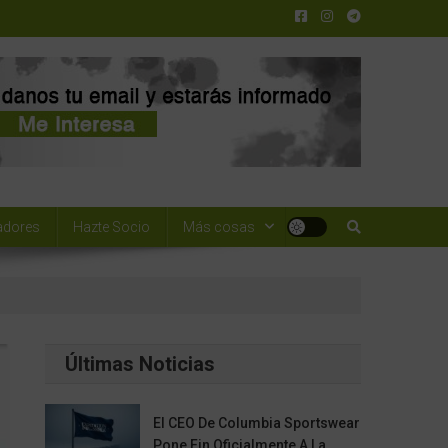
adores
Hazte Socio
Más cosas
Últimas Noticias
El CEO De Columbia Sportswear
Pone Fin Oficialmente A La