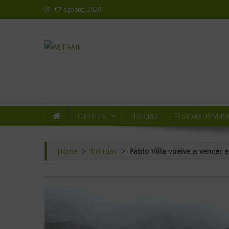
07 agosto, 2026
AETRAIL
Asociación Española de Trail Running
Carreras
Noticias
Pruebas de Mater
Home
>
Noticias
>
Pablo Villa vuelve a vencer