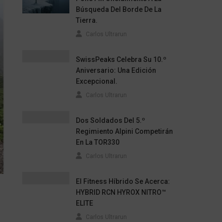
Búsqueda Del Borde De La
Tierra.
Carlos Ultrarun
SwissPeaks Celebra Su 10.º
Aniversario: Una Edición
Excepcional.
Carlos Ultrarun
Dos Soldados Del 5.º
Regimiento Alpini Competirán
En La TOR330
Carlos Ultrarun
El Fitness Híbrido Se Acerca:
HYBRID RCN HYROX NITRO™
ELITE
Carlos Ultrarun