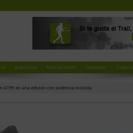
ial
Audiovisual
Medioambiente
Solidaridad
Colabor
 en GTPE en una edición con polémica incluida