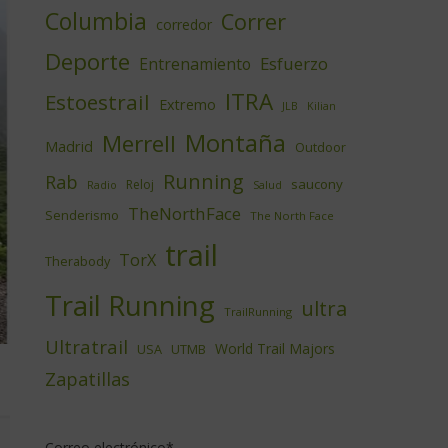
Columbia
Correr
corredor
Deporte
Esfuerzo
Entrenamiento
ITRA
Estoestrail
Extremo
JLB
Kilian
Montaña
Merrell
Madrid
Outdoor
Running
Rab
saucony
Reloj
Radio
Salud
TheNorthFace
Senderismo
The North Face
trail
TorX
Therabody
Trail Running
ultra
TrailRunning
Ultratrail
World Trail Majors
USA
UTMB
Zapatillas
Correo electrónico*