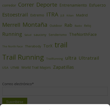
Deporte
Correr
Esfuerzo
Entrenamiento
corredor
ITRA
Estoestrail
Extremo
Madrid
JLB
Kilian
Montaña
Merrell
Rab
Outdoor
Reloj
Radio
Running
TheNorthFace
saucony
Senderismo
Salud
trail
TorX
Therabody
The North Face
Trail Running
ultra
Ultratrail
TrailRunning
Zapatillas
World Trail Majors
USA
UTMB
Correo electrónico*