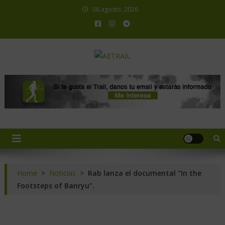
08 agosto, 2026
AETRAIL
Asociación Española de Trail Running
Home
>
Noticias
>
Rab lanza el documental “In the
Footsteps of Banryu”.