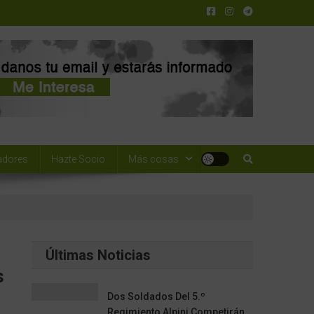
adores
Hazte Socio
Más cosas
Últimas Noticias
s
Dos Soldados Del 5.º
Regimiento Alpini Competirán