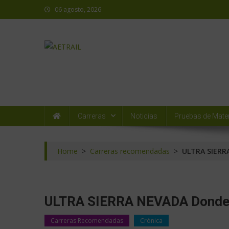
06 agosto, 2026
AETRAIL
Asociación Española de Trail Running
Carreras
Noticias
Pruebas de Mater
Home
>
Carreras recomendadas
>
ULTRA SIERRA
ULTRA SIERRA NEVADA Donde el
Carreras Recomendadas
Crónica