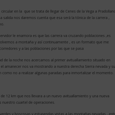
ircular en la que se trata de llegar de Cenes de la Vega a Pradollan
la salida nos daremos cuenta que esa será la tónica de la carrera ,
no.
servidor le enamora es que las carrera va cruzando poblaciones ,es
 volvemos a montaña y así continuamente , es un formato que me
 corredores y a las poblaciones por las que se pasa
d de la noche nos acercamos al primer avituallamiento situado en
el amanecer nos va mostrando a nuestra derecha Sierra nevada y s
n como no a realizar algunas paradas para inmortalizar el momento.
de 12 km que nos llevara a un nuevo avituallamiento y una nueva
s nuestro cuartel de operaciones.
 verdes y boscosas y estupendas vistas a las montañas nevadas , ent