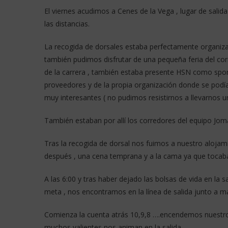
El viernes acudimos a Cenes de la Vega , lugar de salid
las distancias.
La recogida de dorsales estaba perfectamente organizada
también pudimos disfrutar de una pequeña feria del cor
de la carrera , también estaba presente HSN como spon
proveedores y de la propia organización donde se podían
muy interesantes ( no pudimos resistirnos a llevarnos 
También estaban por allí los corredores del equipo Jo
Tras la recogida de dorsal nos fuimos a nuestro aloja
después , una cena temprana y a la cama ya que tocaba
A las 6:00 y tras haber dejado las bolsas de vida en la 
meta , nos encontramos en la línea de salida junto a m
Comienza la cuenta atrás 10,9,8 ….encendemos nuestros
muchos valientes nos animan en la salida.