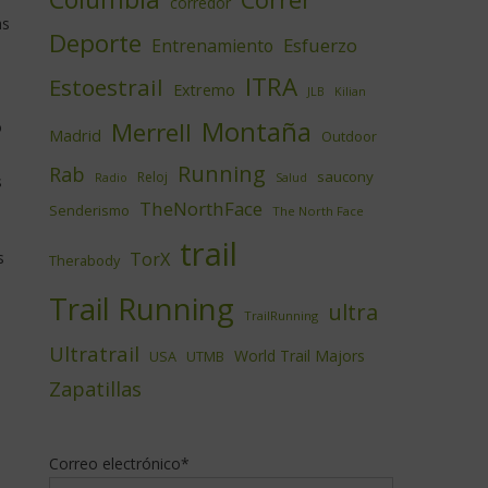
corredor
as
Deporte
Esfuerzo
Entrenamiento
ITRA
Estoestrail
Extremo
JLB
Kilian
Montaña
Merrell
o
Madrid
Outdoor
Running
Rab
saucony
Reloj
Radio
Salud
s
TheNorthFace
Senderismo
The North Face
trail
s
TorX
Therabody
Trail Running
ultra
TrailRunning
Ultratrail
World Trail Majors
USA
UTMB
Zapatillas
Correo electrónico*