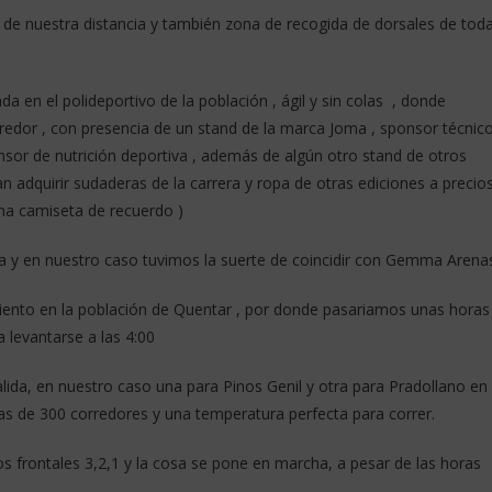
a de nuestra distancia y también zona de recogida de dorsales de tod
 en el polideportivo de la población , ágil y sin colas , donde
redor , con presencia de un stand de la marca Joma , sponsor técnic
sor de nutrición deportiva , además de algún otro stand de otros
 adquirir sudaderas de la carrera y ropa de otras ediciones a precio
una camiseta de recuerdo )
ma y en nuestro caso tuvimos la suerte de coincidir con Gemma Arena
miento en la población de Quentar , por donde pasariamos unas horas
 levantarse a las 4:00
salida, en nuestro caso una para Pinos Genil y otra para Pradollano en
as de 300 corredores y una temperatura perfecta para correr.
 frontales 3,2,1 y la cosa se pone en marcha, a pesar de las horas