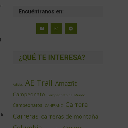
ue
Encuéntranos en:
d
¿QUÉ TE INTERESA?
AE Trail
Amazfit
Adidas
Campeonato
Campeonato del Mundo
Carrera
Campeonatos
CANFRANC
 a
Carreras
carreras de montaña
Columbia
Correr