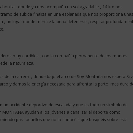
bonita , donde ya nos acompaña un sol agradable , 14 km nos
el tramo de subida finaliza en una esplanada que nos proporciona una
da , un lugar donde merece la pena detenerse , respirar profundamen
te.
deros muy corribles , con la compañía permanente de los montes
ede la naturaleza.
s de la carrera , donde bajo el arco de Soy Montaña nos espera Silv
arco y darnos la energía necesaria para afrontar la parte mas dura d
 en un accidente deportivo de escalada y que es todo un símbolo de
SOY MONTAÑA ayudan a los jóvenes a canalizar el deporte como
omiendo para aquellos que no lo conocéis que busquéis sobre esta