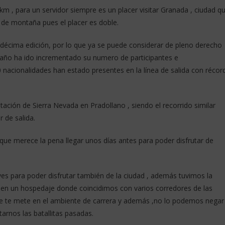
0 km , para un servidor siempre es un placer visitar Granada , ciudad q
 de montaña pues el placer es doble.
ndécima edición, por lo que ya se puede considerar de pleno derecho
 año ha ido incrementado su numero de participantes e
 nacionalidades han estado presentes en la línea de salida con récor
tación de Sierra Nevada en Pradollano , siendo el recorrido similar
r de salida.
que merece la pena llegar unos días antes para poder disfrutar de
ves para poder disfrutar también de la ciudad , además tuvimos la
a en un hospedaje donde coincidimos con varios corredores de las
que te mete en el ambiente de carrera y además ,no lo podemos negar
arnos las batallitas pasadas.