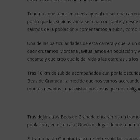
Tenemos que tener en cuenta que al no ser una carrera c
por lo que las subidas van a ser una constante y desde 
salimos de la población y comenzamos a subir , como 
Una de las particularidades de esta carrera y que a un 
decir cruzamos Montaña ,avituallamos en población y
encanta y que creo que le da vida a las carreras , a los
Tras 10 km de subida acompañados aun por la oscurida
Beas de Granada , a medida que nos vamos acercando 
montes nevados , unas vistas preciosas que nos obliga
Tras dejar atrás Beas de Granada encaramos un tramo 
población , en este caso Quentar , lugar donde tenemo
El tramo hasta Quentar trascurre entre subidas , zonas