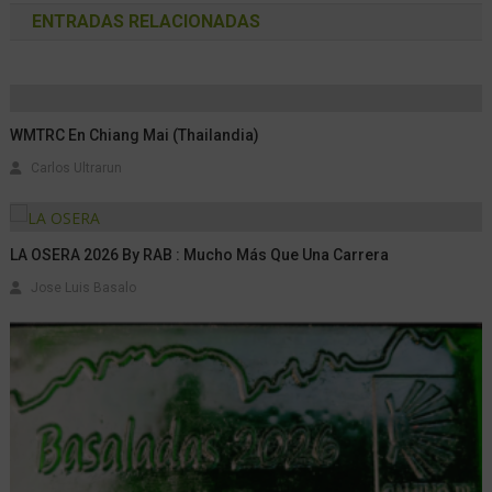
Jose Luis Basalo
Últimas Noticias
Dos Soldados Del 5.º Regimiento
Alpini Competirán En La TOR330
Carlos Ultrarun
El Fitness Híbrido Se Acerca: HYBRID
RCN HYROX NITRO™ ELITE
Carlos Ultrarun
10 Funciones Que Todo Reloj
Deportivo Debería Tener Para La Ruta
Carlos Ultrarun
Merrell Presenta Las SpeedARC Peak,
Un Nuevo Referente Del Trail Running