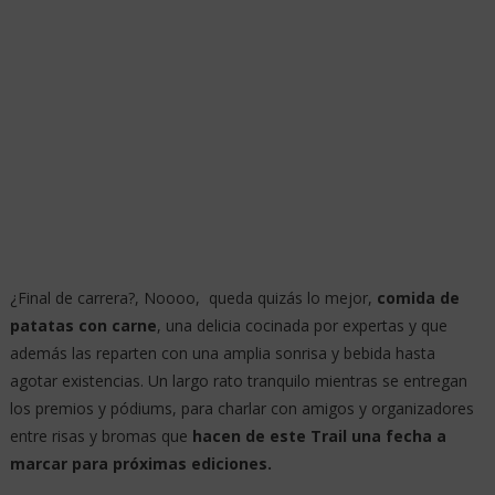
¿Final de carrera?, Noooo, queda quizás lo mejor,
comida de
patatas con carne
, una delicia cocinada por expertas y que
además las reparten con una amplia sonrisa y bebida hasta
agotar existencias. Un largo rato tranquilo mientras se entregan
los premios y pódiums, para charlar con amigos y organizadores
entre risas y bromas que
hacen de este Trail una fecha a
marcar para próximas ediciones.
Sus carreras ya no duran un solo día, sino que ocupan el fin de
semana completo, Sábado y Domingo, donde además de las
modalidades Skyline, Medio Maratón, Cross está el KV que se
celebra el domingo,
perteneciente a la Copa de CyL de
carreras de Montaña (FDMESCYL).
Un año más debo decir desde la perspectiva de un
corredor
popular
que sólo busca disfrutar, que esta gente se sale
“
El Club