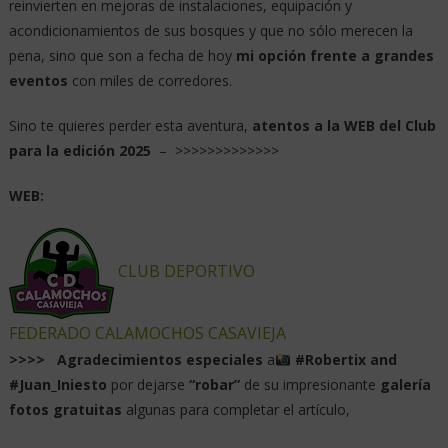
Jose Luis Basalo
Corredor de Ultra fondo en todo tipo de
terrenos.
Probador de material técnico y
redactor de artículos.
Pasión por correr ,
conocer y disfrutar de entornos singulares
Perseguir retos y sueños #imposibles es mi
mayor hobby. ...... #FollowingDreams
#LifeIsAJoke
ENTRADAS RELACIONADAS
WMTRC En Chiang Mai (Thailandia)
Carlos Ultrarun