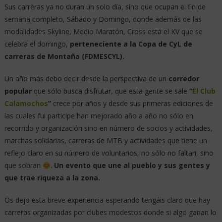
WEB:
CLUB DEPORTIVO
FEDERADO
CALAMOCHOS CASAVIEJA
>>>> Agradecimientos especiales
a
#Robertix and
#Juan_Iniesto
por dejarse
“robar”
de su impresionante
galería
fotos gratuitas
algunas para completar el artículo,
GRACIAS, #Robertix and #Juan_Iniesto
Tagged
AE Trail
Avila
carreras de montaña
Trail Calamochos
Trail Peguerinos 2MIL
Ultra Trail Sierra Nevada