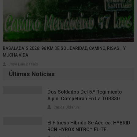
Carlos Ultrarun
Encuéntranos en:
¿QUÉ TE INTERESA?
AE Trail
Amazfit
Campeonato
Adidas
Carrera
Campeonatos
CANFRANC
Campeonato del Mundo
Columbia
Carreras
carreras de montaña