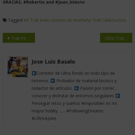
LA OSERA 2026 By RAB : Mucho Más Que Una Carrera
Jose Luis Basalo
BASALADA´S 2026: 96 KM DE SOLIDARIDAD, CAMINO, RISAS… Y
MUCHA VIDA