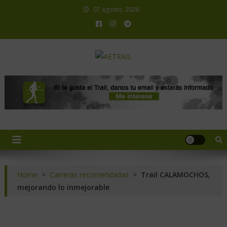
07 agosto, 2026
AETRAIL
Asociación Española de Trail Running
Home
>
Carreras recomendadas
>
Trail CALAMOCHOS,
mejorando lo inmejorable