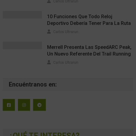
Deporte
Correr
Esfuerzo
Entrenamiento
corredor
ITRA
Estoestrail
Extremo
Madrid
JLB
Kilian
Montaña
Merrell
Rab
Outdoor
Reloj
Radio
Running
TheNorthFace
saucony
Senderismo
Salud
trail
TorX
Therabody
The North Face
Trail Running
ultra
Ultratrail
TrailRunning
Zapatillas
World Trail Majors
USA
UTMB
Correo electrónico*