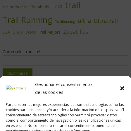
trail
TorX
Therabody
The North Face
Trail Running
ultra
Ultratrail
TrailRunning
Zapatillas
World Trail Majors
USA
UTMB
Correo electrónico*
Gestionar el consentimiento
de las cookies
Para ofrecer las mejores experiencias, utilizamos tecnologías como las
cookies para almacenar y/o acceder a la información del dispositivo. El
consentimiento de estas tecnologías nos permitirá procesar datos
como el comportamiento de navegación o las identificaciones únicas
Calle Daoiz, 12, Madrid
en este sitio. No consentir o retirar el consentimiento, puede afectar
negativamente a ciertas características y funciones.