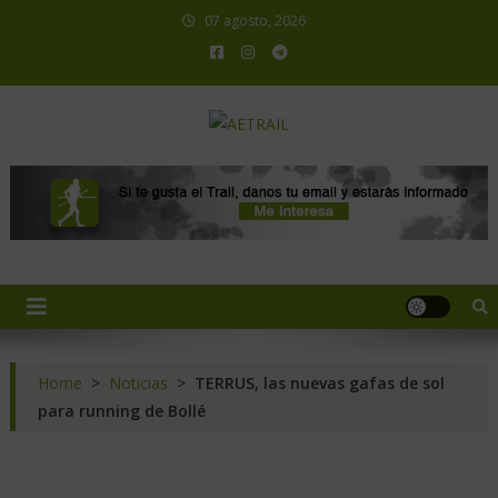
07 agosto, 2026
AETRAIL
Asociación Española de Trail Running
Home
>
Noticias
>
TERRUS, las nuevas gafas de sol
para running de Bollé