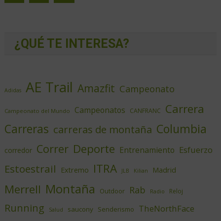
¿QUÉ TE INTERESA?
AE Trail
Amazfit
Campeonato
Adidas
Carrera
Campeonatos
CANFRANC
Campeonato del Mundo
Columbia
Carreras
carreras de montaña
Deporte
Correr
Esfuerzo
Entrenamiento
corredor
ITRA
Estoestrail
Extremo
Madrid
JLB
Kilian
Montaña
Merrell
Rab
Outdoor
Reloj
Radio
Running
TheNorthFace
saucony
Senderismo
Salud