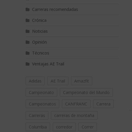
Carreras recomendadas
Crónica
Noticias
Opinión
Técnicos
Ventajas AE Trail
Adidas
AE Trail
Amazfit
Campeonato
Campeonato del Mundo
Campeonatos
CANFRANC
Carrera
Carreras
carreras de montaña
Columbia
corredor
Correr