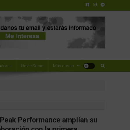
adores
Hazte Socio
Más cosas
Peak Performance amplían su
aboración con la primera