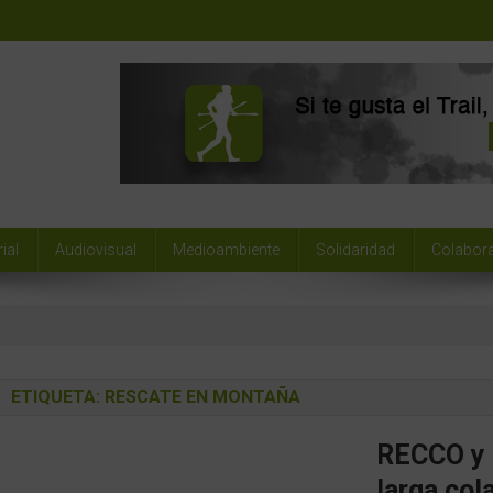
ial
Audiovisual
Medioambiente
Solidaridad
Colabor
ETIQUETA:
RESCATE EN MONTAÑA
RECCO y 
larga col