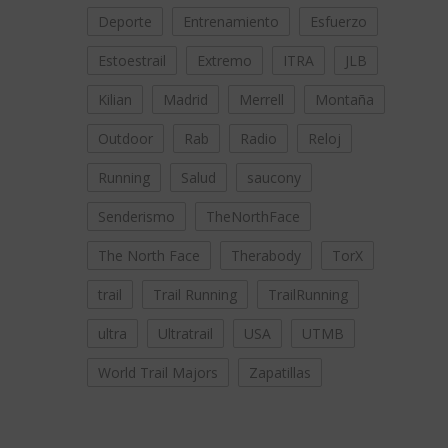
Deporte
Entrenamiento
Esfuerzo
Estoestrail
Extremo
ITRA
JLB
Kilian
Madrid
Merrell
Montaña
Outdoor
Rab
Radio
Reloj
Running
Salud
saucony
Senderismo
TheNorthFace
The North Face
Therabody
TorX
trail
Trail Running
TrailRunning
ultra
Ultratrail
USA
UTMB
World Trail Majors
Zapatillas