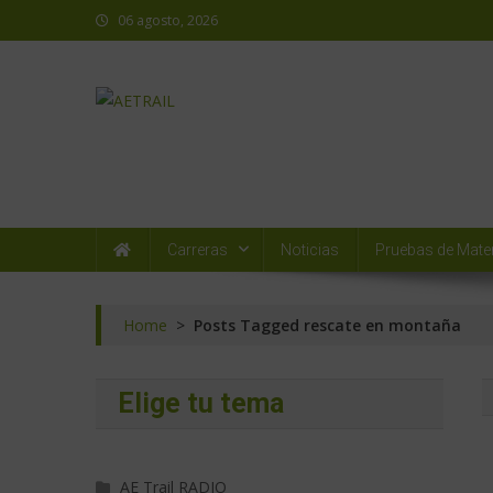
06 agosto, 2026
AETRAIL
Asociación Española de Trail Running
Carreras
Noticias
Pruebas de Mater
Home
>
Posts Tagged rescate en montaña
Elige tu tema
AE Trail RADIO