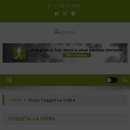
07 agosto, 2026
AETRAIL
Asociación Española de Trail Running
Home
>
Posts Tagged La Osèra
ETIQUETA:
LA OSÈRA