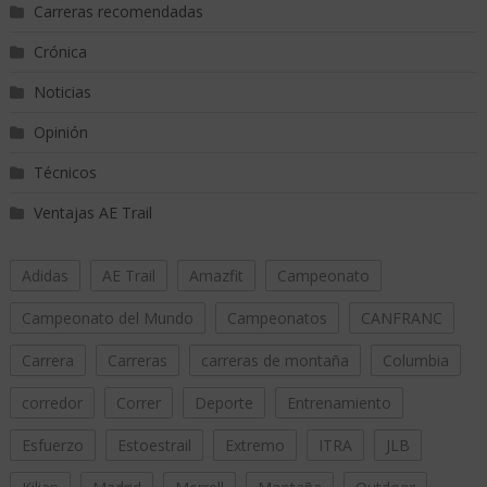
Carreras recomendadas
Crónica
Noticias
Opinión
Técnicos
Ventajas AE Trail
Adidas
AE Trail
Amazfit
Campeonato
Campeonato del Mundo
Campeonatos
CANFRANC
Carrera
Carreras
carreras de montaña
Columbia
corredor
Correr
Deporte
Entrenamiento
Esfuerzo
Estoestrail
Extremo
ITRA
JLB