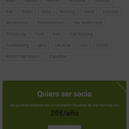
Kilian
Madrid
Merrell
Montaña
Outdoor
Rab
Radio
Reloj
Running
Salud
saucony
Senderismo
TheNorthFace
The North Face
Therabody
TorX
trail
Trail Running
TrailRunning
ultra
Ultratrail
USA
UTMB
World Trail Majors
Zapatillas