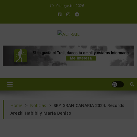
04 agosto, 2026
AETRAIL
Asociación Española de Trail Running
Home
>
Noticias
>
SKY GRAN CANARIA 2024. Records
Arezki Habibi y María Benito