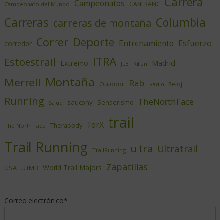
Carrera
Campeonatos
CANFRANC
Campeonato del Mundo
Columbia
Carreras
carreras de montaña
Deporte
Correr
Esfuerzo
Entrenamiento
corredor
ITRA
Estoestrail
Extremo
Madrid
JLB
Kilian
Montaña
Merrell
Rab
Outdoor
Reloj
Radio
Running
TheNorthFace
saucony
Senderismo
Salud
trail
TorX
Therabody
The North Face
Trail Running
ultra
Ultratrail
TrailRunning
Zapatillas
World Trail Majors
USA
UTMB
Correo electrónico*