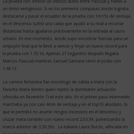
La prueba nos ofreció un vistoso duelo entre Pascual y Habibi a
un ritmo vertiginoso. Si en los primeros compases Arezki lograba
destacarse y pasar el ecuador de la prueba con 1m15s de ventaja,
en el descenso sufrió una caída que ayudó a su rival a recortar
distancias hasta igualarse práctivamente en la entrada al casco
urbano. En ese momento, Arezki supo encontrar fuerzas para un
empujón final que le llevó a vencer y finjar un nuevo record para
la prueba con 1.35.16. Apenas 27 segundos después llegaba
Marcos Pascual mientras Samuel Santana cerró el podio con
1.40.13
La carrera femenina fue monólogo de salida a meta con la
favorita María Benito quien repitió la dominante actuación
ofrecida en Reventón Trail este año. En el primer paso intermedio
marchaba ya con casi 4min de ventaja y en el top10 absoluto, lo
que le permitió no asumir riesgos excesivos en el descenso y
cruzar meta también con nuevo record 2.03.39, pulverizando la
marca anterior de 2.20.30s. La italiana Laura Burzis, afincada en