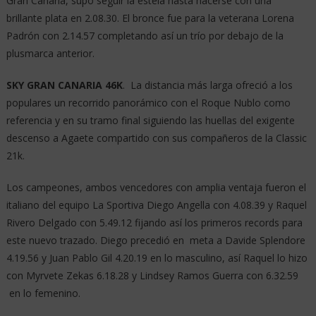
Gran Canaria, supo seguir la estela hasta hacerse con una
brillante plata en 2.08.30. El bronce fue para la veterana Lorena
Padrón con 2.14.57 completando así un trío por debajo de la
plusmarca anterior.
SKY GRAN CANARIA 46K
. La distancia más larga ofreció a los
populares un recorrido panorámico con el Roque Nublo como
referencia y en su tramo final siguiendo las huellas del exigente
descenso a Agaete compartido con sus compañeros de la Classic
21k.
Los campeones, ambos vencedores con amplia ventaja fueron el
italiano del equipo La Sportiva Diego Angella con 4.08.39 y Raquel
Rivero Delgado con 5.49.12 fijando así los primeros records para
este nuevo trazado. Diego precedió en meta a Davide Splendore
4.19.56 y Juan Pablo Gil 4.20.19 en lo masculino, así Raquel lo hizo
con Myrvete Zekas 6.18.28 y Lindsey Ramos Guerra con 6.32.59
en lo femenino.