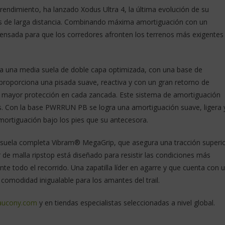
rendimiento, ha lanzado Xodus Ultra 4, la última evolución de su
retos de larga distancia. Combinando máxima amortiguación con un
pensada para que los corredores afronten los terrenos más exigentes
ora una media suela de doble capa optimizada, con una base de
oporciona una pisada suave, reactiva y con un gran retorno de
mayor protección en cada zancada. Este sistema de amortiguación
as. Con la base PWRRUN PB se logra una amortiguación suave, ligera 
ortiguación bajo los pies que su antecesora.
na suela completa Vibram® MegaGrip, que asegura una tracción superi
 de malla ripstop está diseñado para resistir las condiciones más
nte todo el recorrido. Una zapatilla líder en agarre y que cuenta con 
 comodidad inigualable para los amantes del trail.
aucony.com
y en tiendas especialistas seleccionadas a nivel global.