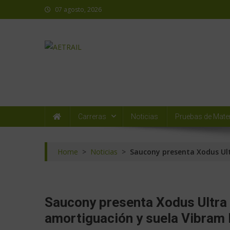
07 agosto, 2026
AETRAIL
Asociación Española de Trail Running
Carreras
Noticias
Pruebas de Mater
Home
>
Noticias
>
Saucony presenta Xodus Ult
Saucony presenta Xodus Ultra 
amortiguación y suela Vibram