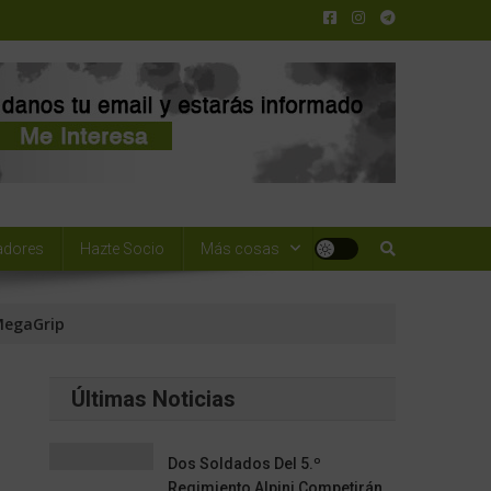
adores
Hazte Socio
Más cosas
MegaGrip
Últimas Noticias
Dos Soldados Del 5.º
Regimiento Alpini Competirán