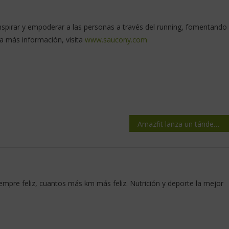
nspirar y empoderar a las personas a través del running, fomentando
ra más información, visita
www.saucony.com
Amazfit lanza un tándem deportivo: el smartwatch Balance 2 y la correa Helio Strap
mpre feliz, cuantos más km más feliz. Nutrición y deporte la mejor