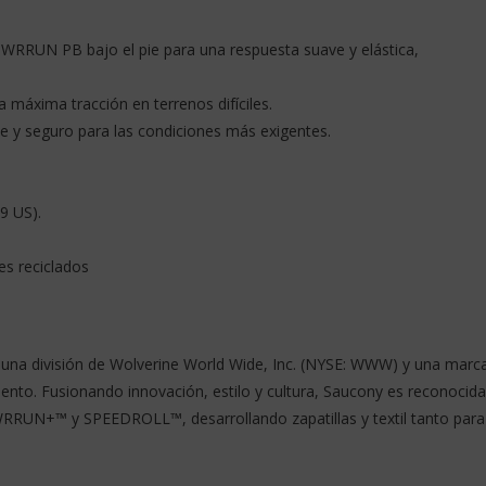
WRRUN PB bajo el pie para una respuesta suave y elástica,
máxima tracción en terrenos difíciles.
ente y seguro para las condiciones más exigentes.
9 US).
es reciclados
s una división de Wolverine World Wide, Inc. (NYSE: WWW) y una marc
miento. Fusionando innovación, estilo y cultura, Saucony es reconocida
UN+™ y SPEEDROLL™, desarrollando zapatillas y textil tanto para