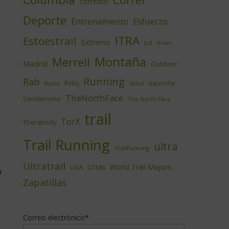
corredor
Deporte
Esfuerzo
Entrenamiento
ITRA
Estoestrail
Extremo
JLB
Kilian
Montaña
Merrell
Madrid
Outdoor
Running
Rab
saucony
Reloj
Radio
Salud
TheNorthFace
Senderismo
The North Face
trail
TorX
Therabody
Trail Running
ultra
TrailRunning
Ultratrail
World Trail Majors
USA
UTMB
a
Zapatillas
Correo electrónico*