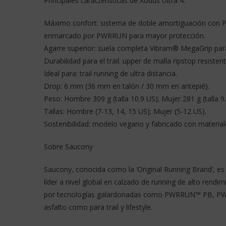
Principales características de Xodus Ultra 4:
Máximo confort: sistema de doble amortiguación con P
enmarcado por PWRRUN para mayor protección.
Agarre superior: suela completa Vibram® MegaGrip para 
Durabilidad para el trail: upper de malla ripstop resist
Ideal para: trail running de ultra distancia.
Drop: 6 mm (36 mm en talón / 30 mm en antepié).
Peso: Hombre 309 g (talla 10.9 US); Mujer 281 g (talla 9.
Tallas: Hombre (7-13, 14, 15 US); Mujer (5-12 US).
Sostenibilidad: modelo vegano y fabricado con material
Sobre Saucony
Saucony, conocida como la ‘Original Running Brand’, e
líder a nivel global en calzado de running de alto rendi
por tecnologías galardonadas como PWRRUN™ PB, PWRR
asfalto como para trail y lifestyle.