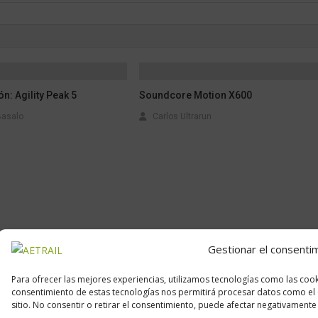
n: Agility Peak 5
Soundcore Motion X600
Basalo
Carlos Ultrarun
Gestionar el consenti
Para ofrecer las mejores experiencias, utilizamos tecnologías como las cook
consentimiento de estas tecnologías nos permitirá procesar datos como el 
Calle Daoiz, 12, Madrid
sitio. No consentir o retirar el consentimiento, puede afectar negativamente a