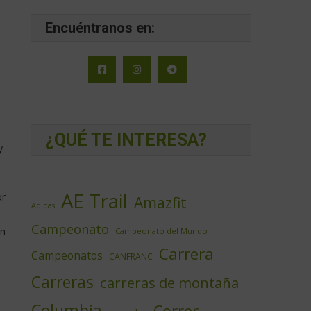
Encuéntranos en:
¿QUÉ TE INTERESA?
y
AE Trail
or
Amazfit
Adidas
Campeonato
un
Campeonato del Mundo
Carrera
Campeonatos
CANFRANC
Carreras
carreras de montaña
Columbia
Correr