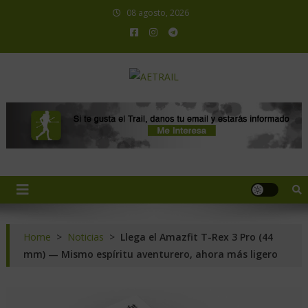
08 agosto, 2026
AETRAIL
Asociación Española de Trail Running
Home
>
Noticias
>
Llega el Amazfit T-Rex 3 Pro (44
mm) — Mismo espíritu aventurero, ahora más ligero