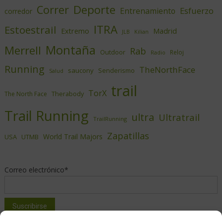
Deporte
Correr
Esfuerzo
Entrenamiento
corredor
ITRA
Estoestrail
Extremo
Madrid
JLB
Kilian
Montaña
Merrell
Rab
Outdoor
Reloj
Radio
Running
TheNorthFace
saucony
Senderismo
Salud
trail
TorX
Therabody
The North Face
Trail Running
ultra
Ultratrail
TrailRunning
Zapatillas
World Trail Majors
USA
UTMB
Correo electrónico*