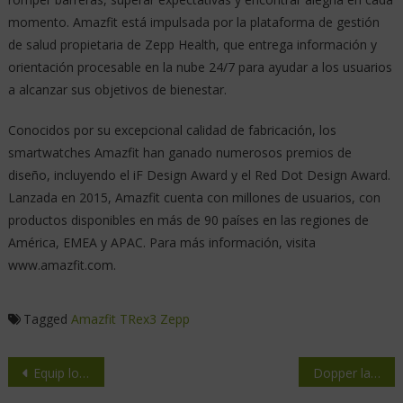
momento. Amazfit está impulsada por la plataforma de gestión
de salud propietaria de Zepp Health, que entrega información y
orientación procesable en la nube 24/7 para ayudar a los usuarios
a alcanzar sus objetivos de bienestar.
Conocidos por su excepcional calidad de fabricación, los
smartwatches Amazfit han ganado numerosos premios de
diseño, incluyendo el iF Design Award y el Red Dot Design Award.
Lanzada en 2015, Amazfit cuenta con millones de usuarios, con
productos disponibles en más de 90 países en las regiones de
América, EMEA y APAC. Para más información, visita
www.amazfit.com.
Tagged
Amazfit
TRex3
Zepp
Equip logra el estatus de Fair Wear Leader por cuarto año consecutivo
Dopper lanza la Flip Straw: fácil y a prueba de fugas para beber mientras te mueves