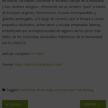
de masas, ha sabido conservar el encanto salvaje de la montaña
y sus caminos antiguos, ofreciendo así un sendero “puro” a través
de bosques vírgenes, formaciones rocosas incomparables y
grandes pedregales, a lo largo de caminos que te llevará a cruzar
pequeños riachuelos, echar raíces y escalar empinadas laderas,
embelesado por la majestuosidad de algunos de los picos más
bellos de los Dolomitas declarados Patrimonio de la Humanidad
por la UNESCO.
Artículo completo >>
AQUÍ
Fuente:
https://worldsmarathons.com/
Tagged
Dolomitas Xtrem
Italy
saucony
trail
Trail Runing
Documento Protrailrunners
WMTRC Innsbruck-Stubai