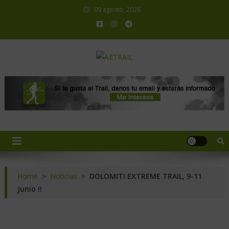
09 agosto, 2026
AETRAIL
Asociación Española de Trail Running
Home
>
Noticias
>
DOLOMITI EXTREME TRAIL, 9-11
Junio !!