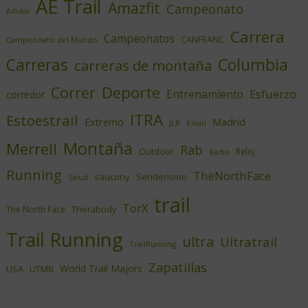
AE Trail
Amazfit
Campeonato
Adidas
Carrera
Campeonatos
CANFRANC
Campeonato del Mundo
Columbia
Carreras
carreras de montaña
Deporte
Correr
Esfuerzo
Entrenamiento
corredor
ITRA
Estoestrail
Extremo
Madrid
JLB
Kilian
Montaña
Merrell
Rab
Outdoor
Reloj
Radio
Running
TheNorthFace
saucony
Senderismo
Salud
trail
TorX
Therabody
The North Face
Trail Running
ultra
Ultratrail
TrailRunning
Zapatillas
World Trail Majors
USA
UTMB