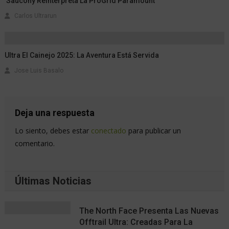
Saucony Reinterpreta La ProGrid Paramount
Carlos Ultrarun
Ultra El Cainejo 2025: La Aventura Está Servida
Jose Luis Basalo
Deja una respuesta
Lo siento, debes estar
conectado
para publicar un
comentario.
Últimas Noticias
The North Face Presenta Las Nuevas
Offtrail Ultra: Creadas Para La