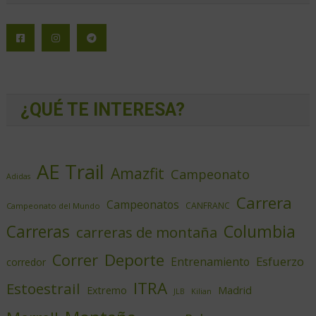
¿QUÉ TE INTERESA?
AE Trail
Amazfit
Campeonato
Adidas
Carrera
Campeonatos
CANFRANC
Campeonato del Mundo
Columbia
Carreras
carreras de montaña
Deporte
Correr
Esfuerzo
Entrenamiento
corredor
ITRA
Estoestrail
Extremo
Madrid
JLB
Kilian