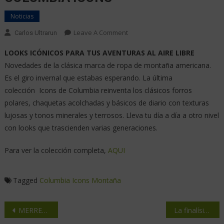
Noticias
Leave A Comment
Carlos Ultrarun
LOOKS ICÓNICOS PARA TUS AVENTURAS AL AIRE LIBRE
Novedades de la clásica marca de ropa de montaña americana.
Es el giro invernal que estabas esperando. La última
colección Icons de Columbia reinventa los clásicos forros
polares, chaquetas acolchadas y básicos de diario con texturas
lujosas y tonos minerales y terrosos. Lleva tu día a día a otro nivel
con looks que trascienden varias generaciones.
Para ver la colección completa,
AQUI
Tagged
Columbia
Icons
Montaña
MERRELL nueva bota de Senderismo ROGUE HIKER MID GTX
La finalísima Copa del Mundo WMRA