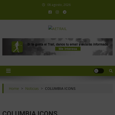
08 agosto, 2026
AETRAIL
Asociación Española de Trail Running
Home
>
Noticias
>
COLUMBIA ICONS
COLUMBIA ICONS