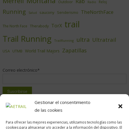
Montaña
Merrell
Rab
Outdoor
Reloj
Radio
Running
TheNorthFace
saucony
Senderismo
Salud
trail
TorX
Therabody
The North Face
Trail Running
ultra
Ultratrail
TrailRunning
Zapatillas
World Trail Majors
USA
UTMB
Correo electrónico*
Gestionar el consentimiento
de las cookies
Para ofrecer las mejores experiencias, utilizamos tecnologías como las
cookies para almacenar y/o acceder a la información del dispositivo. El