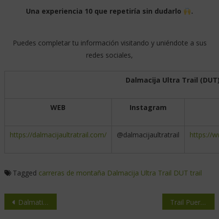
Una experiencia 10 que repetiría sin dudarlo
.
Puedes completar tu información visitando y uniéndote a sus
redes sociales,
Dalmacija Ultra Trail (DUT
WEB
Instagram
https://dalmacijaultratrail.com/
@dalmacijaultratrail
https://w
Tagged
carreras de montaña
Dalmacija Ultra Trail
DUT
trail
Dalmatian Adventure: Pure Trail and Nature! 2024
Trail Puerta del Infierno, encontrando mas joyas.