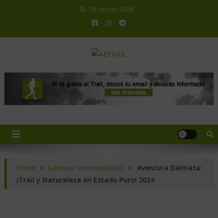
08 agosto, 2026
AETRAIL
Asociación Española de Trail Running
Home
>
Carreras recomendadas
>
Aventura Dálmata:
¡Trail y Naturaleza en Estado Puro! 2024