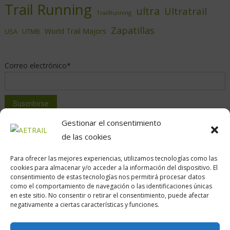
Trail Running
ultra
Ultratrail
TrailRunning
Zapatillas
World Trail Majors
USA
UTMB
Correo electrónico*
Gestionar el consentimiento
de las cookies
Para ofrecer las mejores experiencias, utilizamos tecnologías como las
cookies para almacenar y/o acceder a la información del dispositivo. El
consentimiento de estas tecnologías nos permitirá procesar datos
como el comportamiento de navegación o las identificaciones únicas
Calle Daoiz, 12, Madrid
en este sitio. No consentir o retirar el consentimiento, puede afectar
negativamente a ciertas características y funciones.