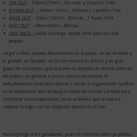
SEA DUT
– 57km/2.754D+, 300 máx y 3 puntos ITRA
ETHNO DUT
– 30km/1.101D+ , 300máx y 2 puntos ITRA
RIVER DUT
– 20km/1.005D+, 300máx , 1 Punto ITRA
EASY DUT
– 10km/430D+, 400max
KIDS RACE –
Salida domingo desde Omiš para los más
peques
Llegar a Meta situada directamente en la playa, es ser recibido a
lo grande, un Speaker, un DJ con música en directo y un gran
grupo de voluntarios que te ponen tu medalla de finisher además
del público en general. A pocos metros encuentras el
avituallamiento final para reponer y desde la organización facilitan
en el restaurante del Camping un ticket de comida y bebida para
completar esa recuperación, en un ambiente que te invita a
celebrar tu logro con un chapuzón directo en el mar.
Nunca pongo a los ganadores, pues mi creencia como ya publico