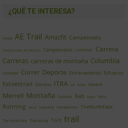
¿QUÉ TE INTERESA?
AE Trail
Amazfit
Campeonato
Adidas
Carrera
Campeonatos
CANFRANC
Campeonato del Mundo
Columbia
Carreras
carreras de montaña
Deporte
Correr
Esfuerzo
Entrenamiento
corredor
ITRA
Estoestrail
Extremo
Madrid
JLB
Kilian
Montaña
Merrell
Rab
Outdoor
Reloj
Radio
Running
TheNorthFace
saucony
Senderismo
Salud
trail
TorX
Therabody
The North Face