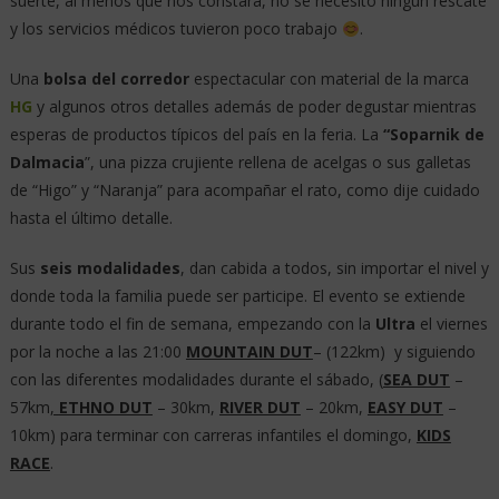
suerte, al menos que nos constara, no se necesitó ningún rescate
y los servicios médicos tuvieron poco trabajo
.
Una
bolsa del corredor
espectacular con material de la marca
HG
y algunos otros detalles además de poder degustar mientras
esperas de productos típicos del país en la feria. La
“Soparnik de
Dalmacia
”, una pizza crujiente rellena de acelgas o sus galletas
de “Higo” y “Naranja” para acompañar el rato, como dije cuidado
hasta el último detalle.
Sus
seis modalidades
, dan cabida a todos, sin importar el nivel y
donde toda la familia puede ser participe. El evento se extiende
durante todo el fin de semana, empezando con la
Ultra
el viernes
por la noche a las 21:00
MOUNTAIN DUT
– (122km) y siguiendo
con las diferentes modalidades durante el sábado, (
SEA DUT
–
57km
,
ETHNO DUT
– 30km,
RIVER DUT
– 20km,
EASY DUT
–
10km) para terminar con carreras infantiles el domingo,
KIDS
RACE
.