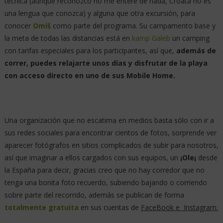
técnica (aunque reconozco no me enteré de nada, Croata no es
una lengua que conozca) y alguna que otra excursión, para
conocer
Omiš
como parte del programa. Su campamento base y
la meta de todas las distancias está en
kamp Galeb
un camping
con tarifas especiales para los participantes, así que,
además de
correr, puedes relajarte unos días y disfrutar de la playa
con acceso directo en uno de sus Mobile Home.
Una organización que no escatima en medios basta sólo con ir a
sus redes sociales para encontrar cientos de fotos, sorprende ver
aparecer fotógrafos en sitios complicados de subir para nosotros,
así que imaginar a ellos cargados con sus equipos, un
¡Ole¡
desde
la España para decir, gracias creo que no hay corredor que no
tenga una bonita foto recuerdo, subiendo bajando o corriendo
sobre parte del recorrido, además se publican de forma
totalmente gratuita
en sus cuentas de
FaceBook e Instagram.