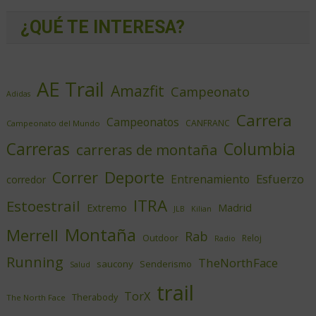
¿QUÉ TE INTERESA?
AE Trail
Amazfit
Campeonato
Adidas
Carrera
Campeonatos
CANFRANC
Campeonato del Mundo
Columbia
Carreras
carreras de montaña
Deporte
Correr
Esfuerzo
Entrenamiento
corredor
ITRA
Estoestrail
Extremo
Madrid
JLB
Kilian
Montaña
Merrell
Rab
Outdoor
Reloj
Radio
Running
TheNorthFace
saucony
Senderismo
Salud
trail
TorX
Therabody
The North Face