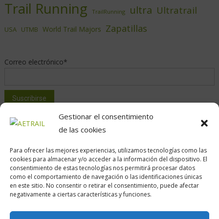
Trail Running
ultra
Ultratrail
TrailRunning
Zapatillas
World Trail Majors
USA
UTMB
Correo electrónico*
Gestionar el consentimiento
de las cookies
Para ofrecer las mejores experiencias, utilizamos tecnologías como las
cookies para almacenar y/o acceder a la información del dispositivo. El
consentimiento de estas tecnologías nos permitirá procesar datos
como el comportamiento de navegación o las identificaciones únicas
Calle Daoiz, 12, Madrid
en este sitio. No consentir o retirar el consentimiento, puede afectar
negativamente a ciertas características y funciones.