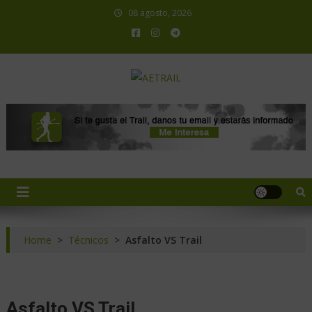
08 agosto, 2026
AETRAIL
Asociación Española de Trail Running
Home
>
Técnicos
>
Asfalto VS Trail
Asfalto VS Trail