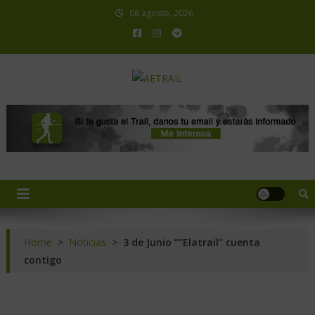
08 agosto, 2026
AETRAIL
Asociación Española de Trail Running
Home
>
Noticias
>
3 de Junio “”Elatrail” cuenta
contigo