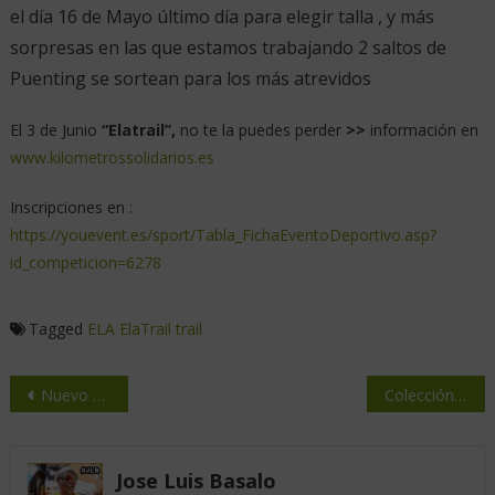
el día 16 de Mayo último día para elegir talla , y más
sorpresas en las que estamos trabajando 2 saltos de
Puenting se sortean para los más atrevidos
El 3 de Junio
“Elatrail”,
no te la puedes perder
>>
información en
www.kilometrossolidarios.es
Inscripciones en :
https://youevent.es/sport/Tabla_FichaEventoDeportivo.asp?
id_competicion=6278
Tagged
ELA
ElaTrail
trail
Nuevo Suunto Vertical
Colección Columbia de Trail
Jose Luis Basalo