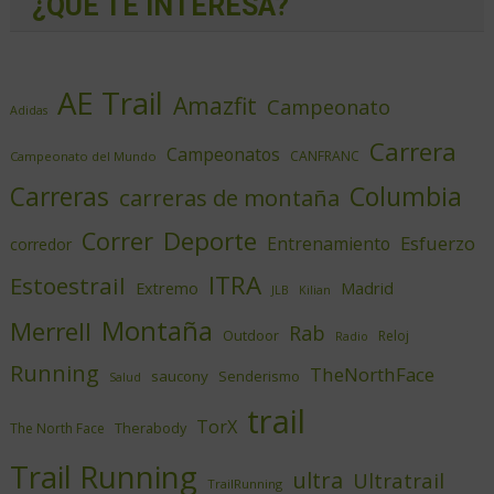
¿QUÉ TE INTERESA?
AE Trail
Amazfit
Campeonato
Adidas
Carrera
Campeonatos
CANFRANC
Campeonato del Mundo
Columbia
Carreras
carreras de montaña
Deporte
Correr
Esfuerzo
Entrenamiento
corredor
ITRA
Estoestrail
Extremo
Madrid
JLB
Kilian
Montaña
Merrell
Rab
Outdoor
Reloj
Radio
Running
TheNorthFace
saucony
Senderismo
Salud
trail
TorX
Therabody
The North Face
Trail Running
ultra
Ultratrail
TrailRunning