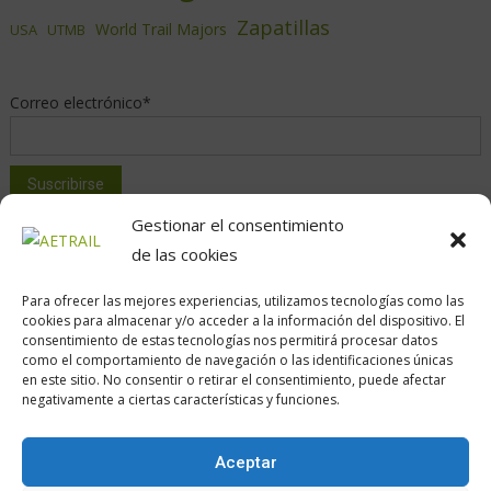
Zapatillas
World Trail Majors
USA
UTMB
Correo electrónico*
Gestionar el consentimiento
de las cookies
Para ofrecer las mejores experiencias, utilizamos tecnologías como las
cookies para almacenar y/o acceder a la información del dispositivo. El
consentimiento de estas tecnologías nos permitirá procesar datos
como el comportamiento de navegación o las identificaciones únicas
Calle Daoiz, 12, Madrid
en este sitio. No consentir o retirar el consentimiento, puede afectar
negativamente a ciertas características y funciones.
Aceptar
Encuéntranos en: