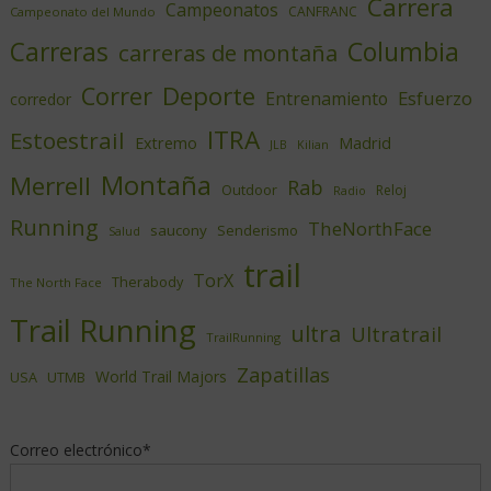
Carrera
Campeonatos
CANFRANC
Campeonato del Mundo
Columbia
Carreras
carreras de montaña
Deporte
Correr
Esfuerzo
Entrenamiento
corredor
ITRA
Estoestrail
Extremo
Madrid
JLB
Kilian
Montaña
Merrell
Rab
Outdoor
Reloj
Radio
Running
TheNorthFace
saucony
Senderismo
Salud
trail
TorX
Therabody
The North Face
Trail Running
ultra
Ultratrail
TrailRunning
Zapatillas
World Trail Majors
USA
UTMB
Correo electrónico*