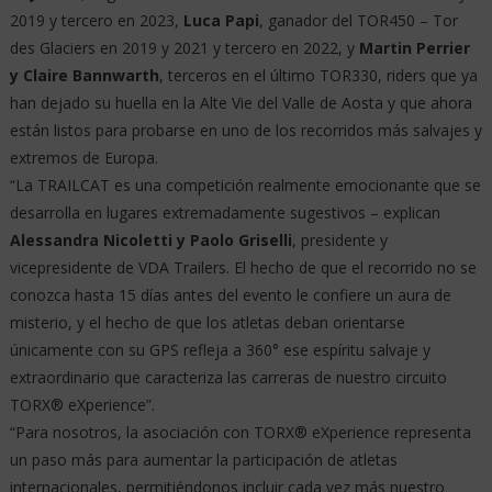
2019 y tercero en 2023,
Luca Papi
, ganador del TOR450 – Tor
des Glaciers en 2019 y 2021 y tercero en 2022, y
Martin Perrier
y Claire Bannwarth
, terceros en el último TOR330, riders que ya
han dejado su huella en la Alte Vie del Valle de Aosta y que ahora
están listos para probarse en uno de los recorridos más salvajes y
extremos de Europa.
“La TRAILCAT es una competición realmente emocionante que se
desarrolla en lugares extremadamente sugestivos – explican
Alessandra Nicoletti y Paolo Griselli
, presidente y
vicepresidente de VDA Trailers. El hecho de que el recorrido no se
conozca hasta 15 días antes del evento le confiere un aura de
misterio, y el hecho de que los atletas deban orientarse
únicamente con su GPS refleja a 360° ese espíritu salvaje y
extraordinario que caracteriza las carreras de nuestro circuito
TORX® eXperience”.
“Para nosotros, la asociación con TORX® eXperience representa
un paso más para aumentar la participación de atletas
internacionales, permitiéndonos incluir cada vez más nuestro