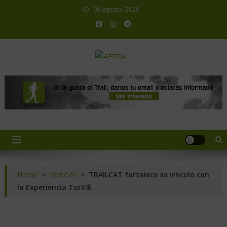
08 agosto, 2026
AETRAIL
Asociación Española de Trail Running
Home
>
Noticias
>
TRAILCAT fortalece su vínculo con
la Experiencia TorX®