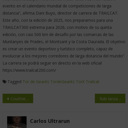
evento en el calendario mundial de competiciones de larga
distancia”, afirma Dani Buyo, director de carrera de TRAILCAT.
Este año, con la edición de 2025, nos preparamos para una
TRAILCAT300 extrema para 2026, con motivo de su quinta
edición, con casi 500 km de desafío por las comarcas de las
Muntanyes de Prades, el Montsant y la Costa Daurada. El objetivo
es crear un evento deportivo y turístico completo, capaz de
involucrar a los mejores corredores de larga distancia del mundo”.
La carrera se podrá seguir en directo en la web oficial
https://www.trailcat200.com/
Tagged
Tor de Geants
TordeGeants
TorX
Trailcat
Courtney Dauwalter y Miguel Arsénio ganadores de la Gran Canaria World Trail Majors
Rab lanza su nueva colección de mochilas Primavera/Verano 2025
Carlos Ultrarun