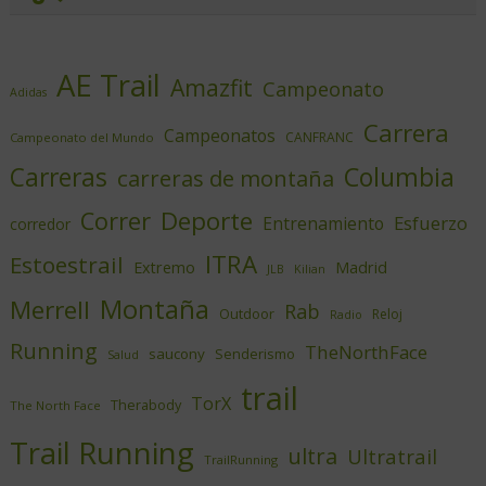
AE Trail
Amazfit
Campeonato
Adidas
Carrera
Campeonatos
CANFRANC
Campeonato del Mundo
Columbia
Carreras
carreras de montaña
Deporte
Correr
Esfuerzo
Entrenamiento
corredor
ITRA
Estoestrail
Extremo
Madrid
JLB
Kilian
Montaña
Merrell
Rab
Outdoor
Reloj
Radio
Running
TheNorthFace
saucony
Senderismo
Salud
trail
TorX
Therabody
The North Face
Trail Running
ultra
Ultratrail
TrailRunning