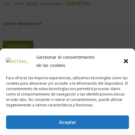
Zapatillas
World Trail Majors
USA
UTMB
Correo electrónico*
Gestionar el consentimiento
de las cookies
Para ofrecer las mejores experiencias, utilizamos tecnologías como las
cookies para almacenar y/o acceder a la información del dispositivo. El
consentimiento de estas tecnologías nos permitirá procesar datos
como el comportamiento de navegación o las identificaciones únicas
en este sitio. No consentir o retirar el consentimiento, puede afectar
Calle Daoiz, 12, Madrid
negativamente a ciertas características y funciones.
Aceptar
Encuéntranos en: