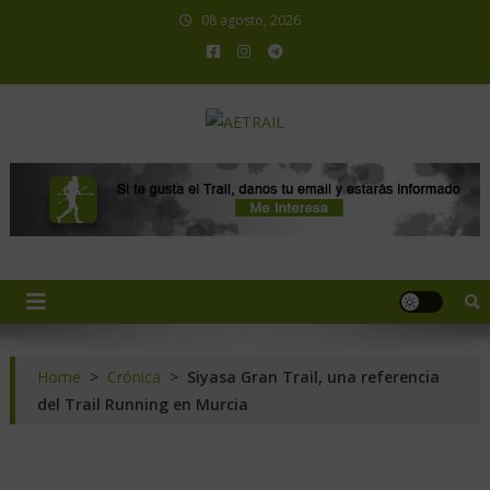
08 agosto, 2026
AETRAIL
Asociación Española de Trail Running
Home
>
Crónica
>
Siyasa Gran Trail, una referencia
del Trail Running en Murcia