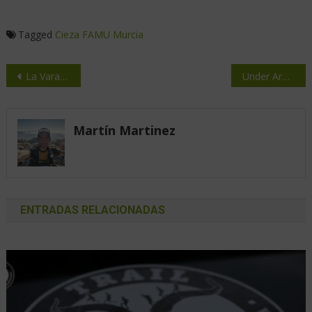
Tagged
Cieza
FAMU
Murcia
La Vara, un Trail Running donde todos tienen cabida
Under Armour ColdGear®
Martín Martinez
ENTRADAS RELACIONADAS