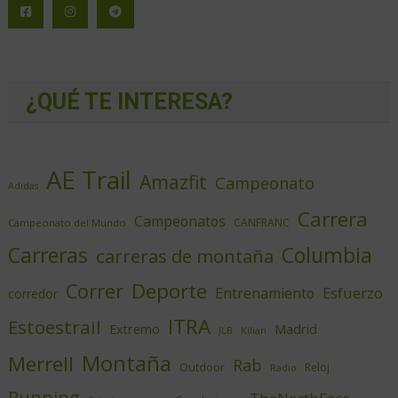
¿QUÉ TE INTERESA?
AE Trail
Amazfit
Campeonato
Adidas
Carrera
Campeonatos
CANFRANC
Campeonato del Mundo
Columbia
Carreras
carreras de montaña
Deporte
Correr
Esfuerzo
Entrenamiento
corredor
ITRA
Estoestrail
Extremo
Madrid
JLB
Kilian
Montaña
Merrell
Rab
Outdoor
Reloj
Radio
Running