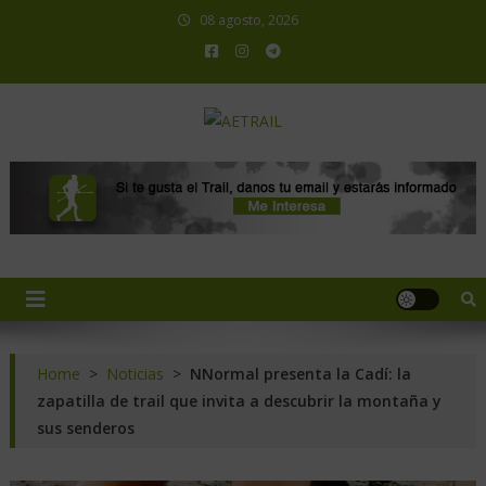
08 agosto, 2026
AETRAIL
Asociación Española de Trail Running
Home
>
Noticias
>
NNormal presenta la Cadí: la
zapatilla de trail que invita a descubrir la montaña y
sus senderos