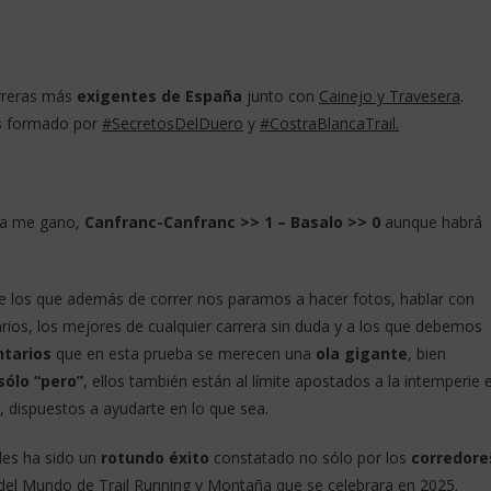
arreras más
exigentes de España
junto con
Cainejo y Travesera
.
s
formado por
#SecretosDelDuero
y
#CostraBlancaTrail.
era me gano,
Canfranc-Canfranc >> 1 – Basalo >> 0
aunque habrá
 los que además de correr nos paramos a hacer fotos, hablar con
arios, los mejores de cualquier carrera sin duda y a los que debemos
ntarios
que en esta prueba se merecen una
ola gigante
, bien
sólo “pero”
, ellos también están al límite apostados a la intemperie 
, dispuestos a ayudarte en lo que sea.
es ha sido un
rotundo éxito
constatado no sólo por los
corredore
l Mundo de Trail Running y Montaña que se celebrara en 2025.