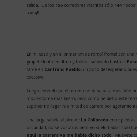
salida. De los
156
corredores inscritos sólo
144
“locos”
todo¡!!
En mi caso y en el primer km de rompí frontal con un
grupete lento en ritmo y fuimos subiendo hasta el
Paso
tarde en
Canfranc Pueblo
, un poco desesperado pues
excesivo.
Luego entendí que el terreno no daba para más. Aún
i
moviéndome más ligero, pero como he dicho este terren
suponer no llegar ni a mitad de carrera por agotamient
Una larga subida al pico de
La Collarada
entre piedras 
oscuridad, no sé vosotros pero yo suelo hablar sólo bu
aquí la carrera ya me había dicho todo
. Muévete co