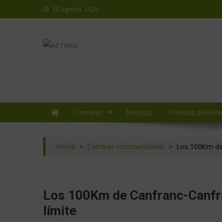
07 agosto, 2026
AETRAIL
Asociación Española de Trail Running
Carreras
Noticias
Pruebas de Mater
Home
>
Carreras recomendadas
>
Los 100Km de
Los 100Km de Canfranc-Canfra
límite