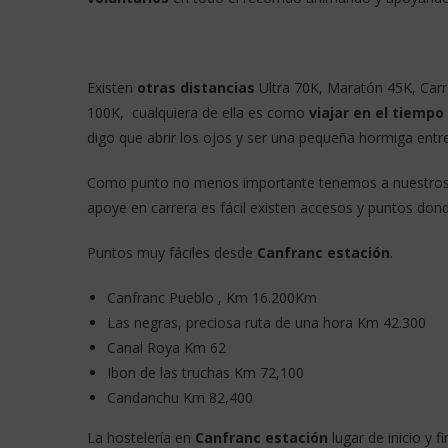
Existen
otras distancias
Ultra 70K, Maratón 45K, Carre
100K, cualquiera de ella es como
viajar en el tiempo
digo que abrir los ojos y ser una pequeña hormiga entr
Como punto no menos importante tenemos a nuestros a
apoye en carrera es fácil existen accesos y puntos dond
Puntos muy fáciles desde
Canfranc estación
.
Canfranc Pueblo , Km 16.200Km
Las negras, preciosa ruta de una hora Km 42.300
Canal Roya Km 62
Ibon de las truchas Km 72,100
Candanchu Km 82,400
La hostelería en
Canfranc estación
lugar de inicio y 