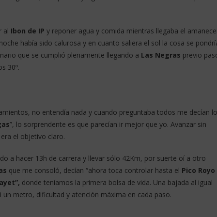
r al
Ibon de IP
y reponer agua y comida mientras llegaba el amanece
noche había sido calurosa y en cuanto saliera el sol la cosa se pondrí
cenario que se cumplió plenamente llegando a
Las Negras
previo pas
s 30º.
lamientos, no entendía nada y cuando preguntaba todos me decían l
gas
”, lo sorprendente es que parecían ir mejor que yo. Avanzar sin
ra el objetivo claro.
o a hacer 13h de carrera y llevar sólo 42Km, por suerte oí a otro
as
que me consoló, decían “ahora toca controlar hasta el
Pico Royo
ayet”,
donde teníamos la primera bolsa de vida. Una bajada al igual
ni un metro, dificultad y atención máxima en cada paso.