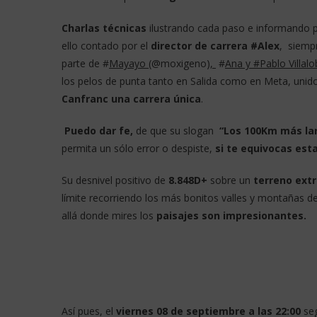
Charlas técnicas
ilustrando cada paso e informando p
ello contado por el
director de carrera #Alex
, siempr
parte de #
Mayayo
(@moxigeno
),
#
Ana y #Pablo Villal
los pelos de punta tanto en Salida como en Meta, unid
Canfranc una carrera única
.
Puedo dar fe,
de que su slogan
“
Los 100Km más la
permita un sólo error o despiste,
si te equivocas est
Su desnivel positivo de
8.848D+
sobre un
terreno ext
límite recorriendo los más bonitos valles y montañas d
allá donde mires los
paisajes son impresionantes.
Así pues, el
viernes 08 de septiembre a las 22:00
seg