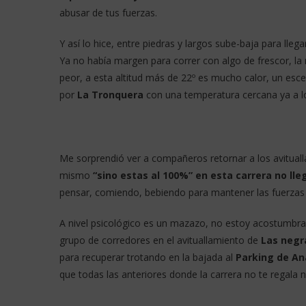
abusar de tus fuerzas.
Y así lo hice, entre piedras y largos sube-baja para llega
Ya no había margen para correr con algo de frescor, la 
peor, a esta altitud más de 22º es mucho calor, un es
por
La Tronquera
con una temperatura cercana ya a lo
Me sorprendió ver a compañeros retornar a los avitual
mismo
“sino estas al 100%” en esta carrera no lle
pensar, comiendo, bebiendo para mantener las fuerzas e
A nivel psicológico es un mazazo, no estoy acostumbrad
grupo de corredores en el avituallamiento de
Las negr
para recuperar trotando en la bajada al
Parking de An
que todas las anteriores donde la carrera no te regala 