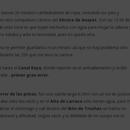
n, estuve 20 minutos cambiándome de ropa, revisando los pies y
con otro compañero camino del
Vértice de Anayet.
Son las 13:30 de
de esta zona es que bajan riachuelos con agua para mojar la cabeza 
no estaba y ante la necesidad, pues no queda otra.
 no te permite guardarlos ni un minuto así que no hay problema sino
 durante las 25h que me duro la carrera.
t
hasta el
Canal Roya
, donde reponer en el avituallamiento y recibir
ida ..
primer gran error.
error de las prisas
, fue una subida larga 6,5Km con un sol de justici
aba claro iba vacío y en el
Alto de Larraca
sólo tienen agua, paré 
almar el estómago y salí destino del
Ibón de Truchas
un tramo no
snivel y dificultad, seguía vacío y la debilidad de mi cuerpo me lo