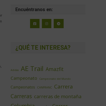
Encuéntranos en:
or
en
¿QUÉ TE INTERESA?
o,
AE Trail
Amazfit
Adidas
Campeonato
Campeonato del Mundo
Carrera
Campeonatos
CANFRANC
Carreras
carreras de montaña
Columbia
Correr