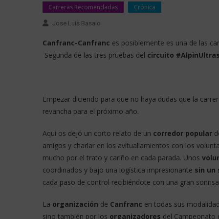
Carreras Recomendadas
Crónica
Jose Luis Basalo
Canfranc-Canfranc
es posiblemente es una de las c
Segunda de las tres pruebas del
circuito #AlpinUltra
Empezar diciendo para que no haya dudas que la carr
revancha para el próximo año.
Aquí os dejó un corto relato de un
corredor popular
de
amigos y charlar en los avituallamientos con los volunt
mucho por el trato y cariño en cada parada. Unos
volu
coordinados y bajo una logística impresionante
sin un 
cada paso de control recibiéndote con una gran sonrisa
La
organización
de
Canfranc
en todas sus modalidad
sino también por los
organizadores
del Campeonato de