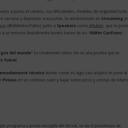
unto a punto el camino, sus dificultades, medidas de seguridad todo
e cercano y dispuesto a escuchar, la retransmisión en
Streaming
p
obos
(@VillalobosPablo) junto a
Speakers
como
#Ruben
que te pon
o a un entorno brutalmente bonito hacen de los
100Km
Canfranc-
rgos del mundo
”
es totalmente cierta. No es una prueba que te
as fuera!
.
remadamente técnico
donde correr es algo casi utópico te pone al
el
Pirineo
en un continuo subir y bajar sobre picos y crestas de infart
ún programa y previa recogida del dorsal, se da el pistoletazo de