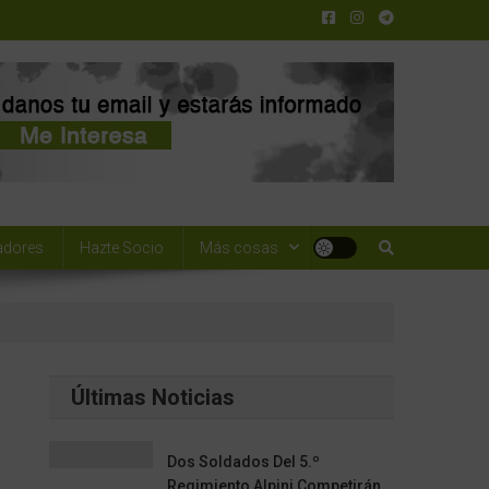
adores
Hazte Socio
Más cosas
Últimas Noticias
Dos Soldados Del 5.º
Regimiento Alpini Competirán