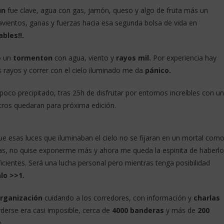
ún
fue clave, agua con gas, jamón, queso y algo de fruta más un
tavientos, ganas y fuerzas hacia esa segunda bolsa de vida en
bles!!.
ó un
tormenton
con agua, viento y
rayos mil.
Por experiencia hay
s rayos y correr con el cielo iluminado me da
pánico.
oco precipitado, tras 25h de disfrutar por entornos increíbles con u
etros quedaran para próxima edición.
ue esas luces que iluminaban el cielo no se fijaran en un mortal com
ías, no quise exponerme más y ahora me queda la espinita de haberlo
cientes. Será una lucha personal pero mientras tenga posibilidad
lo >>1.
organización
cuidando a los corredores, con información y
charlas
erse era casi imposible, cerca de
4000 banderas
y más de
200
.