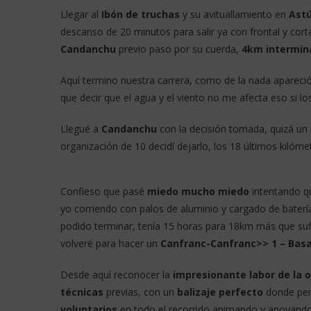
Llegar al
Ibón de truchas
y su avituallamiento en
Ast
descanso de 20 minutos para salir ya con frontal y cor
Candanchu
previo paso por su cuerda,
4km intermina
Aquí termino nuestra carrera, como de la nada apareci
que decir que el agua y el viento no me afecta eso si lo
Llegué a
Candanchu
con la decisión tomada, quizá un p
organización de 10 decidí dejarlo, los 18 últimos kilóm
Confieso que pasé
miedo mucho miedo
intentando q
yo corriendo con palos de aluminio y cargado de bater
podido terminar, tenía 15 horas para 18km más que sufi
volveré para hacer un
Canfranc-Canfranc>> 1 – Basa
Desde aquí reconocer la
impresionante labor de la 
técnicas
previas, con un
balizaje perfecto
donde perd
voluntarios
en todo el recorrido animando y apoyando