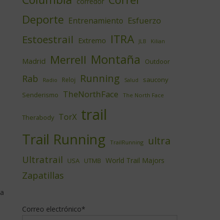
corredor
Deporte
Esfuerzo
Entrenamiento
ITRA
Estoestrail
Extremo
JLB
Kilian
Montaña
Merrell
Madrid
Outdoor
Running
Rab
saucony
Reloj
Radio
Salud
TheNorthFace
Senderismo
The North Face
trail
TorX
Therabody
Trail Running
ultra
TrailRunning
Ultratrail
World Trail Majors
USA
UTMB
Zapatillas
la
,
Correo electrónico*