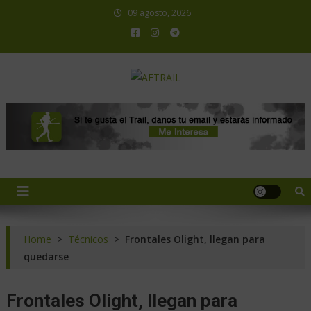
09 agosto, 2026
AETRAIL
Asociación Española de Trail Running
Home
>
Técnicos
>
Frontales Olight, llegan para
quedarse
Frontales Olight, llegan para