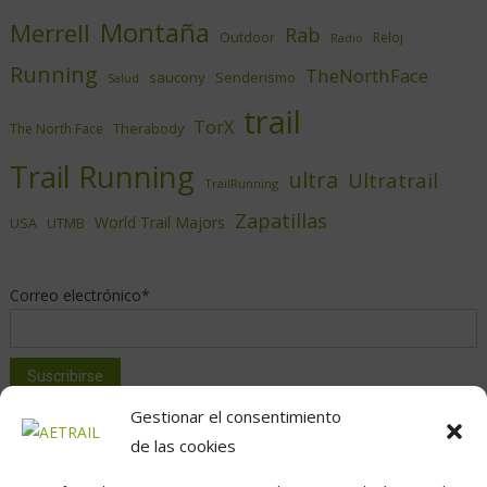
Montaña
Merrell
Rab
Outdoor
Reloj
Radio
Running
TheNorthFace
saucony
Senderismo
Salud
trail
TorX
Therabody
The North Face
Trail Running
ultra
Ultratrail
TrailRunning
Zapatillas
World Trail Majors
USA
UTMB
Correo electrónico*
Gestionar el consentimiento
de las cookies