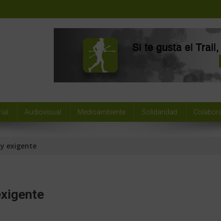
ial
Audiovisual
Medioambiente
Solidaridad
Colabor
 y exigente
exigente