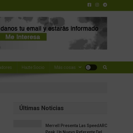
adores
Hazte Socio
Más cosas
Últimas Noticias
Merrell Presenta Las SpeedARC
Peak, Un Nuevo Referente Del