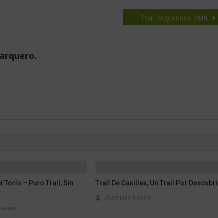
Trail Peguerinos 2MIL
Barquero.
 Torío – Puro Trail, Sin
Trail De Casillas, Un Trail Por Descubri
Jose Luis Basalo
Basalo