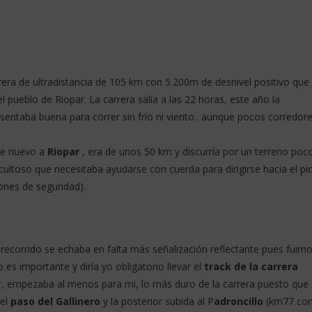
era de ultradistancia de 105 km con 5.200m de desnivel positivo que
el pueblo de Riopar. La carrera salía a las 22 horas, este año la
sentaba buena para correr sin frío ni viento.. aunque pocos corredor
 de nuevo a
Riopar
, era de unos 50 km y discurría por un terreno poc
icultoso que necesitaba ayudarse con cuerda para dirigirse hacia el pi
zones de seguridad).
 recorrido se echaba en falta más señalización reflectante pues fuim
es importante y diría yo obligatorio llevar el
track de la carrera
ar, empezaba al menos para mi, lo más duro de la carrera puesto que
 el
paso del Gallinero
y la posterior subida al P
adroncillo
(km77 co