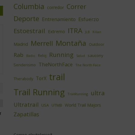
Columbia
Correr
corredor
Deporte
Esfuerzo
Entrenamiento
ITRA
Estoestrail
Extremo
JLB
Kilian
Montaña
Merrell
Madrid
Outdoor
Running
Rab
saucony
Reloj
Radio
Salud
TheNorthFace
Senderismo
The North Face
trail
TorX
Therabody
Trail Running
ultra
TrailRunning
Ultratrail
World Trail Majors
USA
UTMB
Zapatillas
r
Correo electrónico*