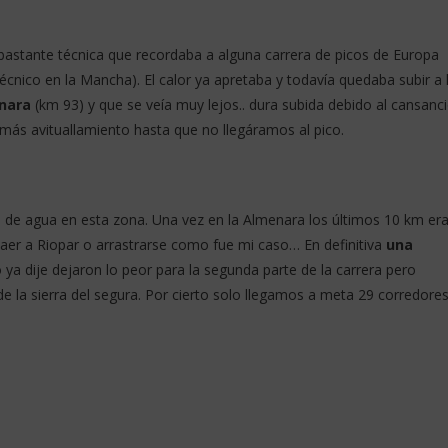
bastante técnica que recordaba a alguna carrera de picos de Europa
écnico en la Mancha). El calor ya apretaba y todavía quedaba subir a 
enara
(km 93) y que se veía muy lejos.. dura subida debido al cansanc
más avituallamiento hasta que no llegáramos al pico.
e agua en esta zona. Una vez en la Almenara los últimos 10 km er
 caer a Riopar o arrastrarse como fue mi caso… En definitiva
una
a dije dejaron lo peor para la segunda parte de la carrera pero
e la sierra del segura. Por cierto solo llegamos a meta 29 corredore