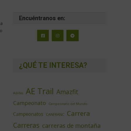
Encuéntranos en:
la
io
¿QUÉ TE INTERESA?
a
s
AE Trail
Amazfit
Adidas
Campeonato
Campeonato del Mundo
Carrera
Campeonatos
CANFRANC
Carreras
carreras de montaña