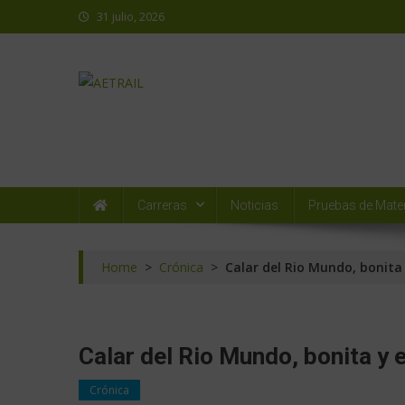
31 julio, 2026
AETRAIL
Asociación Española de Trail Running
Carreras
Noticias
Pruebas de Mater
Home
>
Crónica
>
Calar del Rio Mundo, bonita
Calar del Rio Mundo, bonita y 
Crónica