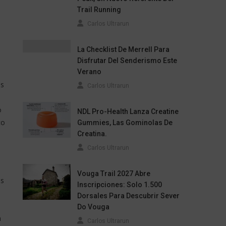
Trail Running
Carlos Ultrarun
La Checklist De Merrell Para
Disfrutar Del Senderismo Este
Verano
es
Carlos Ultrarun
o
NDL Pro-Health Lanza Creatine
co
Gummies, Las Gominolas De
Creatina.
Carlos Ultrarun
Vouga Trail 2027 Abre
os
Inscripciones: Solo 1.500
Dorsales Para Descubrir Sever
Do Vouga
n
Carlos Ultrarun