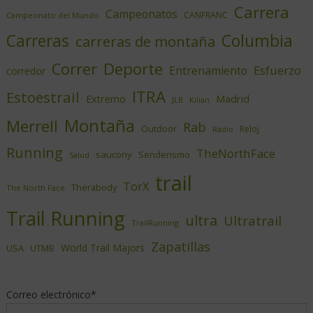
Carrera
Campeonatos
CANFRANC
Campeonato del Mundo
Columbia
Carreras
carreras de montaña
Deporte
Correr
Esfuerzo
Entrenamiento
corredor
ITRA
Estoestrail
Extremo
Madrid
JLB
Kilian
Montaña
Merrell
Rab
Outdoor
Reloj
Radio
Running
TheNorthFace
saucony
Senderismo
Salud
trail
TorX
Therabody
The North Face
Trail Running
ultra
Ultratrail
TrailRunning
Zapatillas
World Trail Majors
USA
UTMB
Correo electrónico*