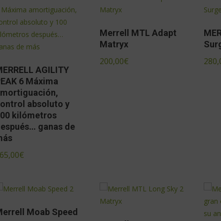
Merrell MTL Adapt
MER
Matryx
Sur
200,00
€
280,
ERRELL AGILITY
EAK 6 Máxima
mortiguación,
ontrol absoluto y
00 kilómetros
espués… ganas de
más
65,00
€
errell Moab Speed