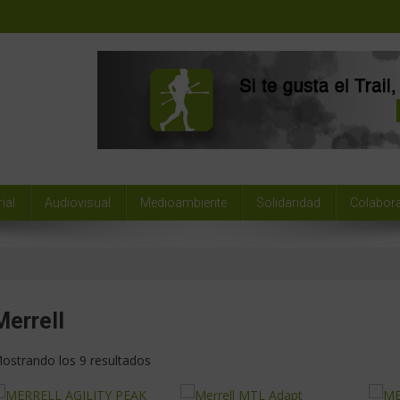
ial
Audiovisual
Medioambiente
Solidaridad
Colabor
Merrell
ostrando los 9 resultados