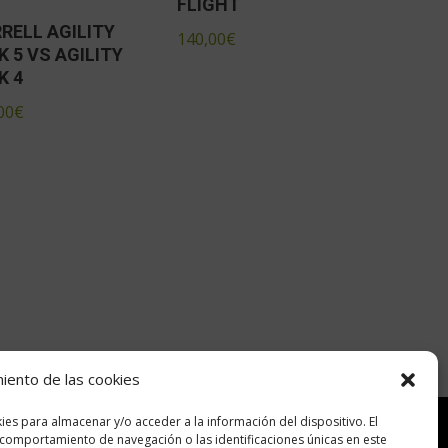
FLIGHT
RELL AGILITY
140,00
€
K 5 VS AGILITY
K 4
00
€
miento de las cookies
ies para almacenar y/o acceder a la información del dispositivo. El
comportamiento de navegación o las identificaciones únicas en este