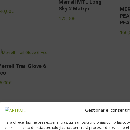
Merrell MTL Long
Sky 2 Matryx
MER
40,00
€
PEA
170,00
€
PEA
160,
errell Trail Glove 6
Eco
6,00
€
Gestionar el consenti
Para ofrecer las mejores experiencias, utilizamos tecnologías como las cook
consentimiento de estas tecnologías nos permitirá procesar datos como el 