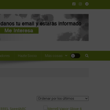
adores
Hazte Socio
Más cosas