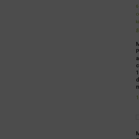
M
P
a
c
1
d
1
M