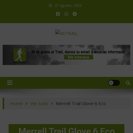
07 agosto, 2026
AETRAIL
Asociación Española de Trail Running
Home
>
Ver todo
>
Merrell Trail Glove 6 Eco
Merrell Trail Glove 6 Eco