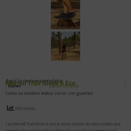
Aquí la review completa:
Merrell Trail Glove 6 Eco
Autor:
Carlos Ultrarun
Como su nombre indica: correr con guantes.
585 Visitas
Las Merrell Trail Glove 6 son la sexta versión de este modelo que
además lleva el segundo apellido: Eco que ahora veremos qué