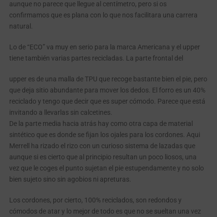
aunque no parece que llegue al centímetro, pero si os
confirmamos que es plana con lo que nos facilitara una carrera
natural.
Lo de “ECO” va muy en serio para la marca Americana y el upper
tiene también varias partes recicladas. La parte frontal del
upper es de una malla de TPU que recoge bastante bien el pie, pero
que deja sitio abundante para mover los dedos. El forro es un 40%
reciclado y tengo que decir que es super cómodo. Parece que está
invitando a llevarlas sin calcetines.
De la parte media hacia atrás hay como otra capa de material
sintético que es donde se fijan los ojales para los cordones. Aqui
Merrell ha rizado el rizo con un curioso sistema de lazadas que
aunque si es cierto que al principio resultan un poco liosos, una
vez que le coges el punto sujetan el pie estupendamente y no solo
bien sujeto sino sin agobios ni apreturas.
Los cordones, por cierto, 100% reciclados, son redondos y
cómodos de atar y lo mejor de todo es que no se sueltan una vez