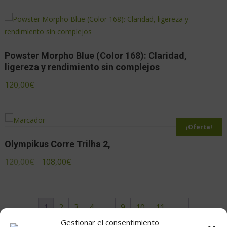
Powster Morpho Blue (Color 168): Claridad,
ligereza y rendimiento sin complejos
120,00
€
¡Oferta!
Olympikus Corre Trilha 2,
120,00
€
108,00
€
1
2
3
4
…
9
10
11
→
Gestionar el consentimiento