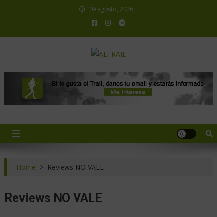
09 agosto, 2026
AETRAIL
Asociación Española de Trail Running
Home
>
Reviews NO VALE
Reviews NO VALE