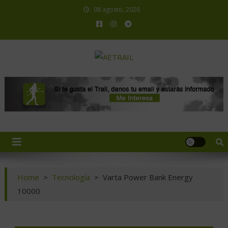
08 agosto, 2026
AETRAIL
Asociación Española de Trail Running
Home
>
Tecnología
>
Varta Power Bank Energy
10000