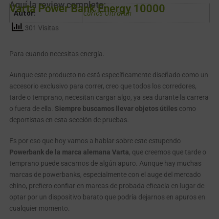
Aquí la review completa:
Varta Power Bank Energy 10000
Autor:
Carlos Ultrarun
301 Visitas
Para cuando necesitas energía.
Aunque este producto no está específicamente diseñado como un
accesorio exclusivo para correr, creo que todos los corredores,
tarde o temprano, necesitan cargar algo, ya sea durante la carrera
o fuera de ella.
Siempre buscamos llevar objetos útiles
como
deportistas en esta sección de pruebas.
Es por eso que hoy vamos a hablar sobre este estupendo
Powerbank de la marca alemana Varta
, que creemos que tarde o
temprano puede sacarnos de algún apuro. Aunque hay muchas
marcas de powerbanks, especialmente con el auge del mercado
chino, prefiero confiar en marcas de probada eficacia en lugar de
optar por un dispositivo barato que podría dejarnos en apuros en
cualquier momento.