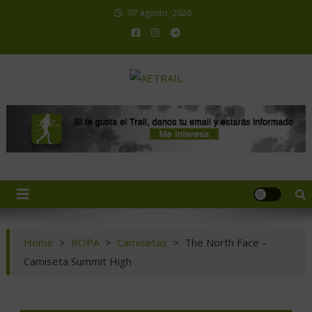
07 agosto, 2026
AETRAIL
Asociación Española de Trail Running
Home
>
ROPA
>
Camisetas
>
The North Face –
Camiseta Summit High