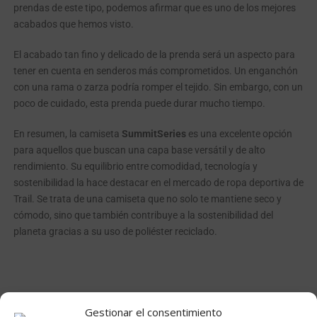
prendas de este tipo, podemos afirmar que es uno de los mejores
acabados que hemos visto.
El acabado tan fino y delicado de la prenda será un aspecto para
tener en cuenta en senderos más comprometidos. Un enganchón
con una rama o zarza podría romper el tejido. Sin embargo, con un
poco de cuidado, esta prenda puede durar mucho tiempo.
En resumen, la camiseta
SummitSeries
es una excelente opción
para aquellos que buscan una capa base versátil y de alto
rendimiento. Su equilibrio entre comodidad, tecnología y
sostenibilidad la hace destacar en el mercado de ropa deportiva de
Trail. Se trata de una camiseta que no solo te mantiene seco y
cómodo, sino que también contribuye a la sostenibilidad del
planeta gracias a su uso de poliéster reciclado.
Gestionar el consentimiento