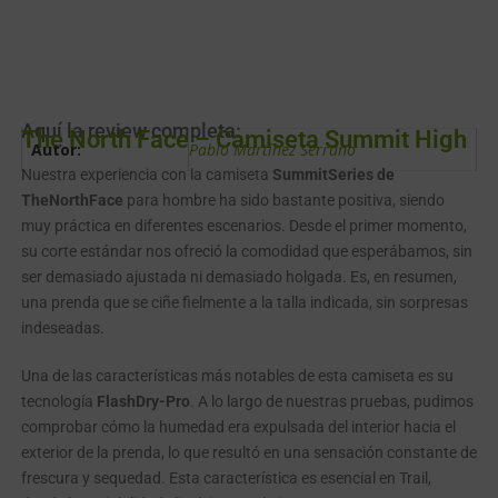
Aquí la review completa:
The North Face – Camiseta Summit High
Autor:
Pablo Martínez Serrano
Nuestra experiencia con la camiseta
SummitSeries de
TheNorthFace
para hombre ha sido bastante positiva, siendo
muy práctica en diferentes escenarios. Desde el primer momento,
su corte estándar nos ofreció la comodidad que esperábamos, sin
ser demasiado ajustada ni demasiado holgada. Es, en resumen,
una prenda que se ciñe fielmente a la talla indicada, sin sorpresas
indeseadas.
Una de las características más notables de esta camiseta es su
tecnología
FlashDry-Pro
. A lo largo de nuestras pruebas, pudimos
comprobar cómo la humedad era expulsada del interior hacia el
exterior de la prenda, lo que resultó en una sensación constante de
frescura y sequedad. Esta característica es esencial en Trail,