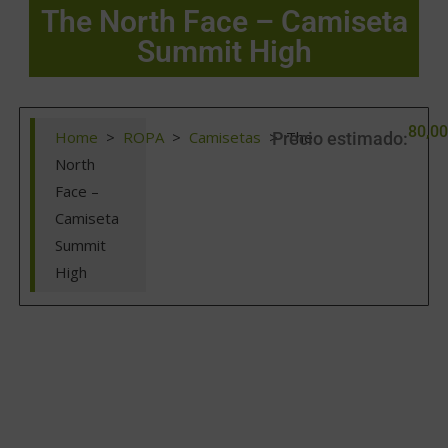
The North Face – Camiseta
Summit High
80,00
Home
>
ROPA
>
Camisetas
>
The
Precio estimado:
North
Face –
Camiseta
Summit
High