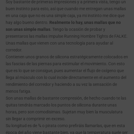
Soy bastante de primeras impresiones y a primera vista, tengo un
buen instinto para esto, así que cuando me entregan unas mallas
en una caja que no es una simple caja, ya mi instinto me dice que
hay algo bueno dentro.
Realmente lo hay, unas mallas que no
son unas simple mallas
. Tengo la ocasión de probar y
presentaros las mallas Impulse Running Hombre Tights de FALKE.
Unas mallas que vienen con una tecnología para ayudar al
corredor.
Contienen unos granos de silicona estratégicamente colocados en
las fascias de las piernas para estimular el movimiento. Con esto
que es lo que se consigue, pues aumentar el flujo de oxígeno que
llega al músculo con lo cual incide directamente en el aumento del
rendimiento del corredor y haciendo a su vez la sensación de
menos fatiga.
Son unas mallas de bastante compresión, de hecho cuando te las
quitas tendrás marcado los puntos de silicona durante unas
horas, pero son comodísimas. Sujetan muy bien la musculatura
sin llegar a comprimir en exceso.
Su longitud es de ¾ o pirata como prefiráis llamarlas, que en esta
época del año viene bastante bien, ya que la temperatura suele ser