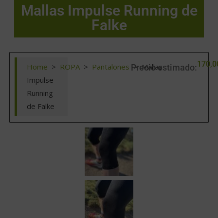
Mallas Impulse Running de
Falke
170,0
Home
>
ROPA
>
Pantalones
>
Mallas
Precio estimado:
Impulse
Running
de Falke