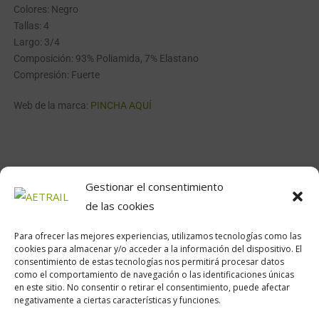
Colores: Negro
Tallas: 4
Largo: 3/4
Composición: 93% Poliamida, 7% Elastano
Compresión: Fuerte
Web de la marca:
PINCHA AQUÍ
Gestionar el consentimiento
de las cookies
Para ofrecer las mejores experiencias, utilizamos tecnologías como las
cookies para almacenar y/o acceder a la información del dispositivo. El
consentimiento de estas tecnologías nos permitirá procesar datos
como el comportamiento de navegación o las identificaciones únicas
Calle Daoiz, 12, Madrid
en este sitio. No consentir o retirar el consentimiento, puede afectar
negativamente a ciertas características y funciones.