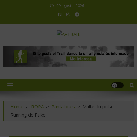
09 agosto, 2026
AETRAIL
Asociación Española de Trail Running
Home
>
ROPA
>
Pantalones
>
Mallas Impulse
Running de Falke